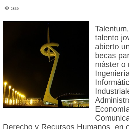
2539
Talentum,
talento j
abierto u
becas par
máster o 
Ingenierí
Informáti
Industria
Administ
Economía 
Comunica
Derecho y Recursos Humanos, en c