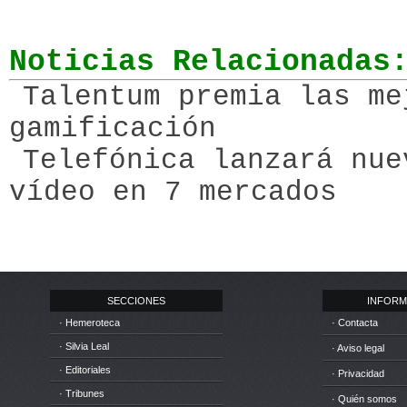
Noticias Relacionadas
Talentum premia las me
gamificación
Telefónica lanzará nue
vídeo en 7 mercados
SECCIONES
INFORM
· Hemeroteca
· Contacta
· Silvia Leal
· Aviso legal
· Editoriales
· Privacidad
· Tribunes
· Quién somos