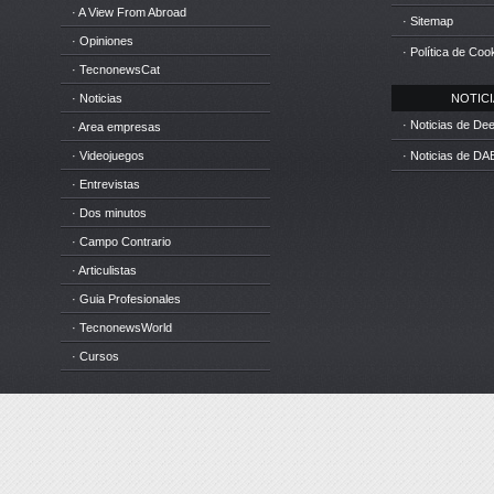
· A View From Abroad
· Sitemap
· Opiniones
· Política de Coo
· TecnonewsCat
· Noticias
NOTICIA
· Noticias de D
· Area empresas
· Videojuegos
· Noticias de DA
· Entrevistas
· Dos minutos
· Campo Contrario
· Articulistas
· Guia Profesionales
· TecnonewsWorld
· Cursos