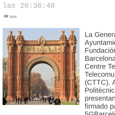
las 20:36:48
2816
La Genera
Ayuntamie
Fundación
Barcelona
Centre Te
Telecomu
(CTTC), A
Politècni
presentan
firmado pa
5GBarcelo