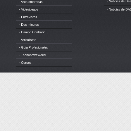
· Noticias de D
· Area empresas
· Videojuegos
· Noticias de DA
· Entrevistas
· Dos minutos
· Campo Contrario
· Articulistas
· Guia Profesionales
· TecnonewsWorld
· Cursos