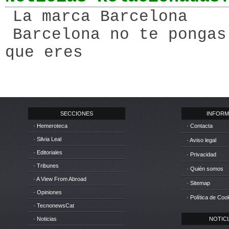
La marca Barcelona
Barcelona no te pongas
que eres
SECCIONES
INFORM
· Hemeroteca
· Contacta
· Silvia Leal
· Aviso legal
· Editoriales
· Privacidad
· Tribunes
· Quién somos
· A View From Abroad
· Sitemap
· Opiniones
· Política de Coo
· TecnonewsCat
· Noticias
NOTICIA