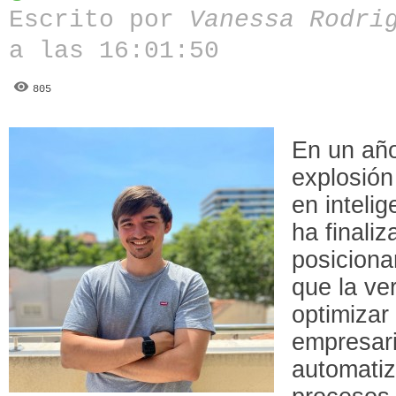
Escrito por
Vanessa Rodri
a las 16:01:50
805
En un año
explosión
en intelig
ha finali
posiciona
que la ve
optimizar
empresari
automatiz