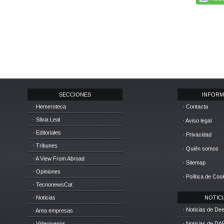
SECCIONES
INFORM
· Hemeroteca
· Contacta
· Silvia Leal
· Aviso legal
· Editoriales
· Privacidad
· Tribunes
· Quién somos
· A View From Abroad
· Sitemap
· Opiniones
· Política de Coo
· TecnonewsCat
· Noticias
NOTICIA
· Noticias de D
· Area empresas
· Videojuegos
· Noticias de DA