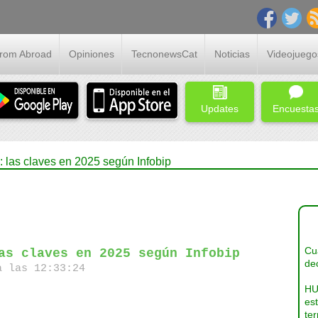
From Abroad
Opiniones
TecnonewsCat
Noticias
Videojuego
Updates
Encuesta
: las claves en 2025 según Infobip
Cua
as claves en 2025 según Infobip
dec
 las 12:33:24
HU
es
ter