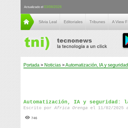
03/08/2026
Actualizado el
Silvia Leal
Editoriales
Tribunes
A View 
Portada
>
Noticias
>
Automatización, IA y seguridad
Automatización, IA y seguridad: l
Escrito por
Africa Orenga
el 11/02/2025 a
746