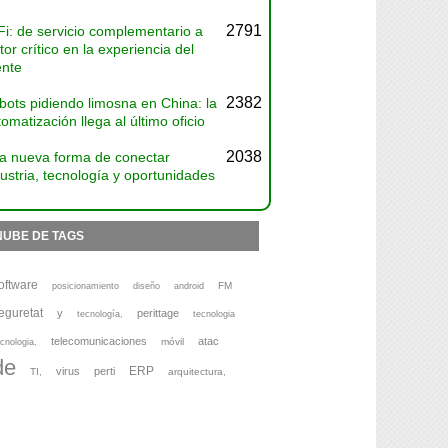
2791
Fi: de servicio complementario a
tor crítico en la experiencia del
ente
2382
bots pidiendo limosna en China: la
omatización llega al último oficio
2038
a nueva forma de conectar
ustria, tecnología y oportunidades
NUBE DE TAGS
oftware
FM
posicionamiento
diseño
android
eguretat
y
perittage
tecnología,
tecnologia
telecomunicaciones
atac
móvil
cnologia,
de
ERP
virus
perti
TI,
arquitectura,