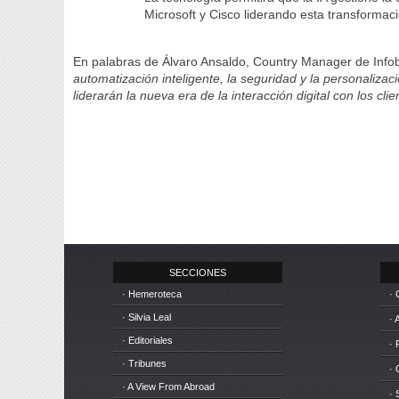
Microsoft y Cisco liderando esta transformac
En palabras de Álvaro Ansaldo, Country Manager de Infob
automatización inteligente, la seguridad y la personaliz
liderarán la nueva era de la interacción digital con los clie
SECCIONES
· Hemeroteca
· 
· Silvia Leal
· 
· Editoriales
· 
· Tribunes
·
· A View From Abroad
· 