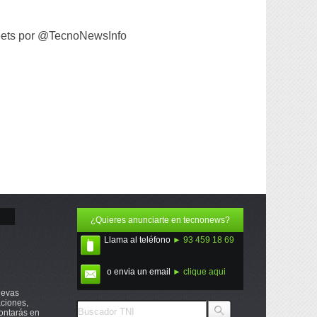
ets por @TecnoNewsInfo
¿Quieres anunciarte en tecnonews?
Llama al teléfono
► 93 459 18 69
o envia un email
► clique aqui
uevas
ciones,
ontarás en