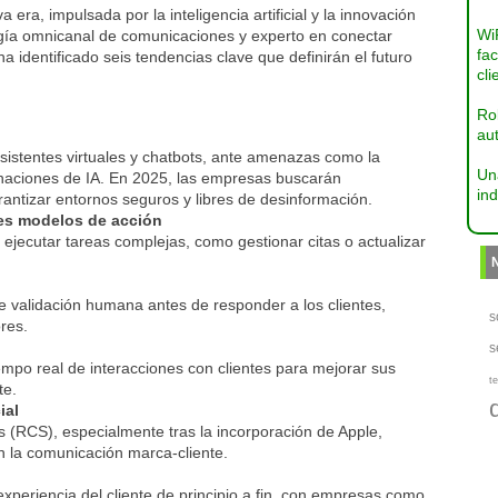
era, impulsada por la inteligencia artificial y la innovación
Wi
logía omnicanal de comunicaciones y experto en conectar
fac
 identificado seis tendencias clave que definirán el futuro
cli
Ro
aut
sistentes virtuales y chatbots, ante amenazas como la
Un
inaciones de IA. En 2025, las empresas buscarán
ind
antizar entornos seguros y libres de desinformación.
es modelos de acción
ejecutar tareas complejas, como gestionar citas o actualizar
e validación humana antes de responder a los clientes,
s
res.
s
mpo real de interacciones con clientes para mejorar sus
te
te.
ial
(RCS), especialmente tras la incorporación de Apple,
n la comunicación marca-cliente.
 experiencia del cliente de principio a fin, con empresas como