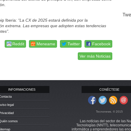
ión.
Twe
ip Iberia:
“La CX de 2025 estará definida por la
ación extrema. Las empresas que adopten estas tendencias
ntes”.
Reddit
Meneame
Twitter
Facebook
Ver más Noticias
INFORMACIONES
CONÉCTESE
Contacta
Aviso legal
Tecnonews. © 2015
Privacidad
Las notícias del sector de las N
 Quién somos
Tecnologías (NNTT), telecomunica
informática y emprendedores las enc
Sitemap