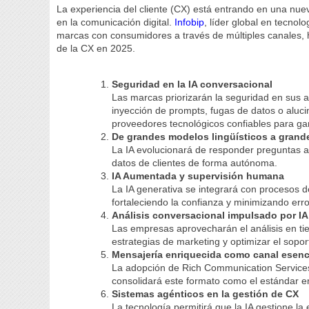
La experiencia del cliente (CX) está entrando en una nueva 
en la comunicación digital.
Infobip
, líder global en tecno
marcas con consumidores a través de múltiples canales, ha
de la CX en 2025.
Seguridad en la IA conversacional
Las marcas priorizarán la seguridad en sus a
inyección de prompts, fugas de datos o aluc
proveedores tecnológicos confiables para gar
De grandes modelos lingüísticos a grand
La IA evolucionará de responder preguntas a 
datos de clientes de forma autónoma.
IA Aumentada y supervisión humana
La IA generativa se integrará con procesos d
fortaleciendo la confianza y minimizando erro
Análisis conversacional impulsado por IA
Las empresas aprovecharán el análisis en tie
estrategias de marketing y optimizar el sopor
Mensajería enriquecida como canal esenc
La adopción de Rich Communication Services 
consolidará este formato como el estándar e
Sistemas agénticos en la gestión de CX
La tecnología permitirá que la IA gestione la