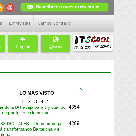
Suscríbete a nuestra revista ➨
s
Entrevistas
Campo Contrario
s
Empleo
@www
LO MAS VISTO
1
2
3
4
5
4354
ndo la IA trabaja para ti y cuando
ide por ti, no es lo mismo
4299
BS DIGITALES: el fenómeno que
tá transformando Barcelona y el
ritorio