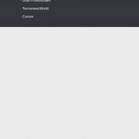
· Guia Profesionales
· TecnonewsWorld
· Cursos