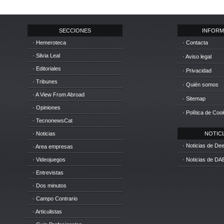
SECCIONES
INFORM
· Hemeroteca
· Contacta
· Silvia Leal
· Aviso legal
· Editoriales
· Privacidad
· Tribunes
· Quién somos
· A View From Abroad
· Sitemap
· Opiniones
· Política de Coo
· TecnonewsCat
· Noticias
NOTICIA
· Noticias de D
· Area empresas
· Videojuegos
· Noticias de DA
· Entrevistas
· Dos minutos
· Campo Contrario
· Articulistas