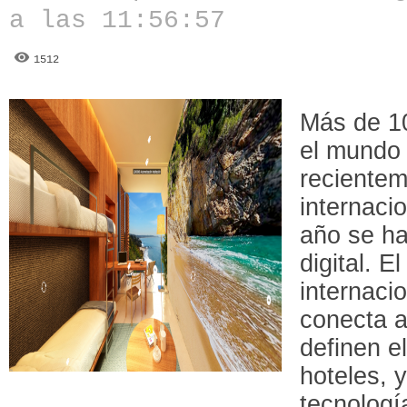
a las 11:56:57
1512
Más de 10
el mundo 
recientem
internaci
año se ha
digital. E
internaci
conecta 
definen el
hoteles, y
tecnologí