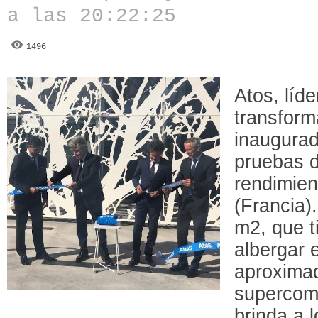
a las 20:22:25
1496
Atos, líd
transforma
inaugurad
pruebas d
rendimie
(Francia)
m2, que t
albergar 
aproxima
supercom
brinda a 