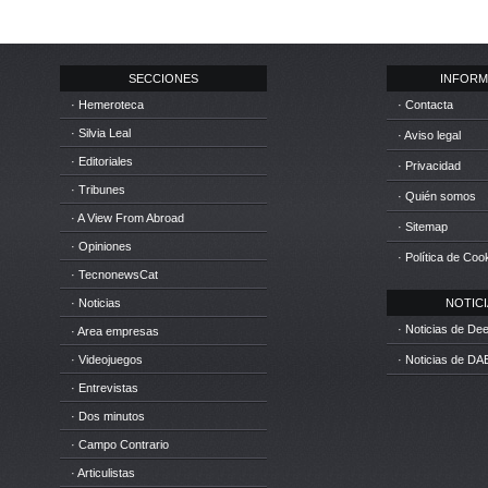
SECCIONES
INFORM
· Hemeroteca
· Contacta
· Silvia Leal
· Aviso legal
· Editoriales
· Privacidad
· Tribunes
· Quién somos
· A View From Abroad
· Sitemap
· Opiniones
· Política de Coo
· TecnonewsCat
· Noticias
NOTICIA
· Noticias de D
· Area empresas
· Videojuegos
· Noticias de DA
· Entrevistas
· Dos minutos
· Campo Contrario
· Articulistas