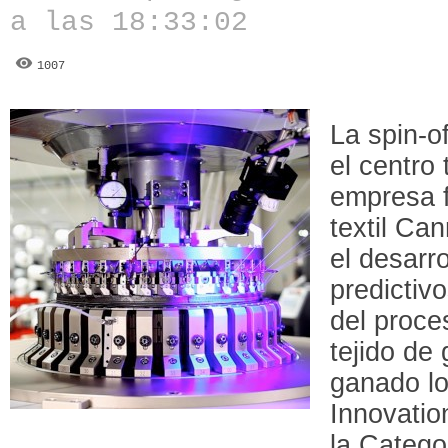
a las 18:33:02
1007
La spin-o
el centro
empresa f
textil Ca
el desarr
predictiv
del proce
tejido de
ganado lo
Innovati
la Catego