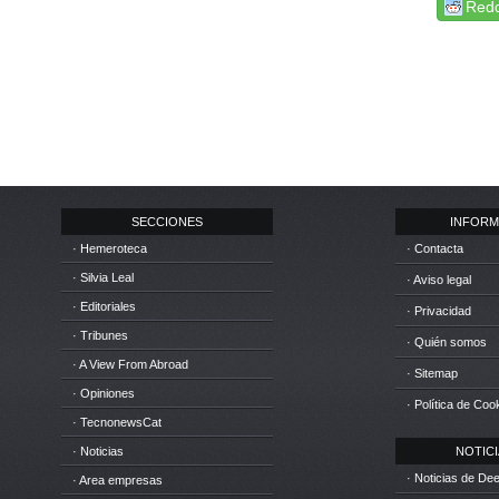
Redd
SECCIONES
INFORM
· Hemeroteca
· Contacta
· Silvia Leal
· Aviso legal
· Editoriales
· Privacidad
· Tribunes
· Quién somos
· A View From Abroad
· Sitemap
· Opiniones
· Política de Coo
· TecnonewsCat
· Noticias
NOTICIA
· Noticias de D
· Area empresas