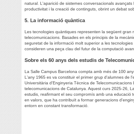
natural. L'aparició de sistemes conversacionals avançats 
productivitat i la creació de continguts, obrint un debat sob
5. La informació quàntica
Les tecnologies quàntiques representen la següent gran r
telecomunicacions. Basades en els principis de la mecàn
seguretat de la informació molt superior a les tecnologie
consideren una peça clau del futur de la computació ava
Sobre els 60 anys dels estudis de Telecomuni
La Salle Campus Barcelona compta amb més de 100 anys d'h
L'any 1965 es va constituir el primer grup d'alumnes de l'e
Universitària d'Enginyeria Tècnica de Telecomunicacions L
telecomunicacions de Catalunya. Aquest curs 2025-26, L
estudis, reafirmant el seu compromís amb una educació tec
en valors, que ha contribuït a formar generacions d'enginy
entorn en constant transformació.