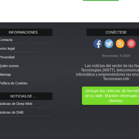
INFORMACIONES
CONÉCTESE
Contacta
Aviso legal
Tecnonews. © 2015
Privacidad
Las notícias del sector de las N
 Quién somos
Tecnologías (NNTT), telecomunica
informática y emprendedores las enc
Sitemap
Tecnonews.info
Política de Cookies
Incluye las noticias de tecn
en tu web. Mantén informado 
NOTICIAS DE ...
clientes.
Noticias de Deep Web
Noticias de DAB