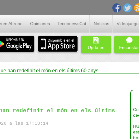
From Abroad
Opiniones
TecnonewsCat
Noticias
Videojuego
Updates
Encuesta
ue han redefinit el món en els últims 60 anys
Cua
han redefinit el món en els últims
dec
26 a las 17:13:14
HU
es
ter