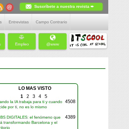
Suscríbete a nuestra revista ➨
s
Entrevistas
Campo Contrario
s
Empleo
@www
LO MAS VISTO
1
2
3
4
5
4508
ndo la IA trabaja para ti y cuando
ide por ti, no es lo mismo
4389
BS DIGITALES: el fenómeno que
tá transformando Barcelona y el
ritorio