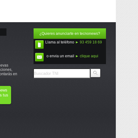
¿Quieres anunciarte en tecnonews?
Llama al teléfono
► 93 459 18 69
o envia un email
► clique aqui
uevas
ciones,
ontarás en
onews
a tus