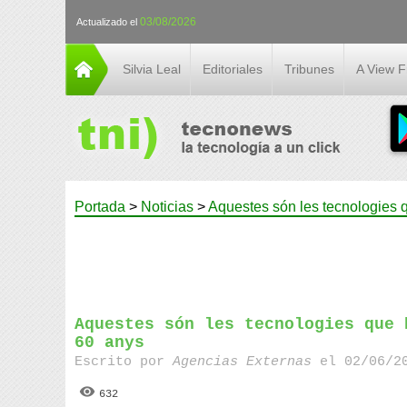
03/08/2026
Actualizado el
Silvia Leal
Editoriales
Tribunes
A View 
Portada
>
Noticias
>
Aquestes són les tecnologies q
Aquestes són les tecnologies que 
60 anys
Escrito por
Agencias Externas
el 02/06/20
632