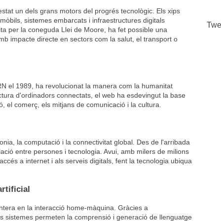
 estat un dels grans motors del progrés tecnològic. Els xips
òbils, sistemes embarcats i infraestructures digitals
Twe
ita per la coneguda Llei de Moore, ha fet possible una
 impacte directe en sectors com la salut, el transport o
N el 1989, ha revolucionat la manera com la humanitat
uctura d'ordinadors connectats, el web ha esdevingut la base
, el comerç, els mitjans de comunicació i la cultura.
onia, la computació i la connectivitat global. Des de l'arribada
elació entre persones i tecnologia. Avui, amb milers de milions
ccés a internet i als serveis digitals, fent la tecnologia ubiqua
rtificial
ntera en la interacció home-màquina. Gràcies a
ts sistemes permeten la comprensió i generació de llenguatge