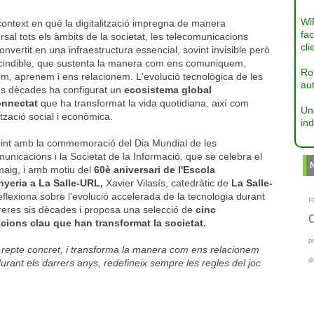
Wi
ontext en què la digitalització impregna de manera
fac
rsal tots els àmbits de la societat, les telecomunicacions
cli
onvertit en una infraestructura essencial, sovint invisible però
cindible, que sustenta la manera com ens comuniquem,
Ro
em, aprenem i ens relacionem. L'evolució tecnològica de les
aut
es dècades ha configurat un
ecosistema global
onnectat
que ha transformat la vida quotidiana, així com
Un
ització social i econòmica.
ind
dint amb la commemoració del Dia Mundial de les
unicacions i la Societat de la Informació, que se celebra el
maig, i amb motiu del
60è aniversari de l'Escola
nyeria a La Salle-URL,
Xavier Vilasís,
catedràtic de
La Salle-
eflexiona sobre l'evolució accelerada de la tecnologia durant
F
reres sis dècades i proposa una selecció de
cinc
cions clau que han transformat la societat.
p
 repte concret, i transforma la manera com ens relacionem
d
urant els darrers anys, redefineix sempre les regles del joc