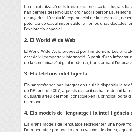
La miniaturització dels transistors en circuits integrats ha
han permès desenvolupar ordinadors personals, telèfons m
avançades. L'evolució exponencial de la integració, descr
potència de càlcul impensable fa només unes dècades, amb
l'exploració espacial.
2. El World Wide Web
El World Wide Web, proposat per Tim Berners-Lee al CER
accedeix i comparteix informació. A partir d'una infraestr
de la comunicació digital moderna, transformant l'educació
3. Els telèfons intel·ligents
Els
smartphones
han integrat en un únic dispositiu la telef
de l'iPhone el 2007, aquests dispositius han redefinit la r
d'usuaris arreu del món, constitueixen la principal porta d'a
i personal.
4. Els models de llenguatge i la intel·ligència a
Els grans models de llenguatge representen una nova fro
l'aprenentatge profund i a grans volums de dades, aques