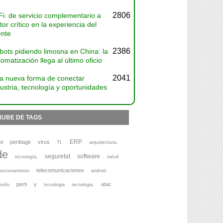
2806
Fi: de servicio complementario a
tor crítico en la experiencia del
ente
2386
bots pidiendo limosna en China: la
omatización llega al último oficio
2041
a nueva forma de conectar
ustria, tecnología y oportunidades
NUBE DE TAGS
ERP
perittage
virus
M
TI,
arquitectura,
de
seguretat
software
móvil
tecnología,
telecomunicaciones
osicionamiento
android
perti
y
atac
iseño
tecnologia
tecnologia,