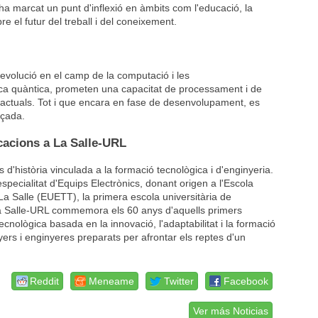
ha marcat un punt d'inflexió en àmbits com l'educació, la
re el futur del treball i del coneixement.
evolució en el camp de la computació i les
ica quàntica, prometen una capacitat de processament i de
s actuals. Tot i que encara en fase de desenvolupament, es
nçada.
cacions a La Salle-URL
istòria vinculada a la formació tecnològica i d'enginyeria.
specialitat d'Equips Electrònics, donant origen a l'Escola
a Salle (EUETT), la primera escola universitària de
a Salle-URL commemora els 60 anys d'aquells primers
nològica basada en la innovació, l'adaptabilitat i la formació
ers i enginyeres preparats per afrontar els reptes d'un
Reddit
Meneame
Twitter
Facebook
Ver más Noticias