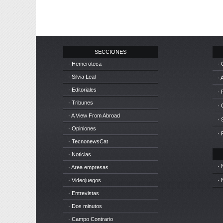
SECCIONES
· Hemeroteca
· 
· Silvia Leal
· 
· Editoriales
· 
· Tribunes
·
· A View From Abroad
· 
· Opiniones
· 
· TecnonewsCat
· Noticias
· 
· Area empresas
· Videojuegos
· 
· Entrevistas
· Dos minutos
· Campo Contrario