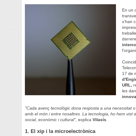
En un c
transve
s'han c
impres
treball
darrer
interc
l'organ
Coinci
Telecom
17 de 
d'Engi
URL,
r
les dar
innova
"Cada avenç tecnològic dona resposta a una necessitat o
amb el món i entre nosaltres. La tecnologia, ho hem vist d
social, econòmic i cultural",
explica
Vilasís
.
1. El xip i la microelectrònica