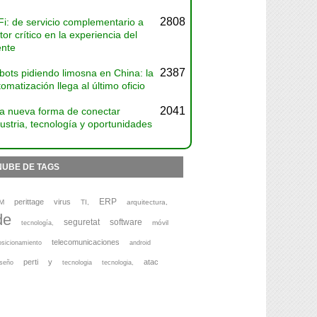
2808
Fi: de servicio complementario a
tor crítico en la experiencia del
ente
2387
bots pidiendo limosna en China: la
omatización llega al último oficio
2041
a nueva forma de conectar
ustria, tecnología y oportunidades
NUBE DE TAGS
ERP
perittage
virus
M
TI,
arquitectura,
de
seguretat
software
móvil
tecnología,
telecomunicaciones
osicionamiento
android
perti
y
atac
iseño
tecnologia
tecnologia,