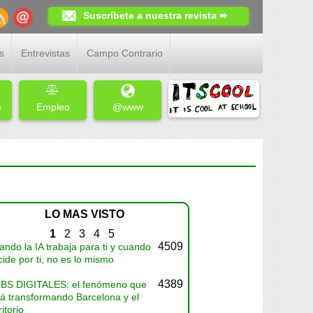
Suscríbete a nuestra revista ➨
s
Entrevistas
Campo Contrario
s
Empleo
@www
LO MAS VISTO
1
2
3
4
5
4509
ndo la IA trabaja para ti y cuando
ide por ti, no es lo mismo
4389
BS DIGITALES: el fenómeno que
tá transformando Barcelona y el
ritorio