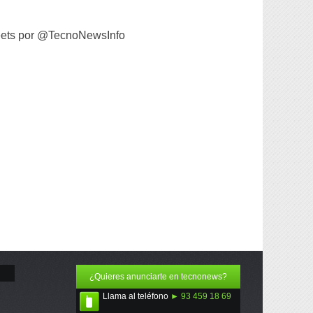
ets por @TecnoNewsInfo
¿Quieres anunciarte en tecnonews?
Llama al teléfono
► 93 459 18 69