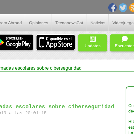
From Abroad
Opiniones
TecnonewsCat
Noticias
Videojuego
Updates
Encuesta
ornadas escolares sobre ciberseguridad
Cua
adas escolares sobre ciberseguridad
dec
19 a las 20:01:15
HU
es
ter