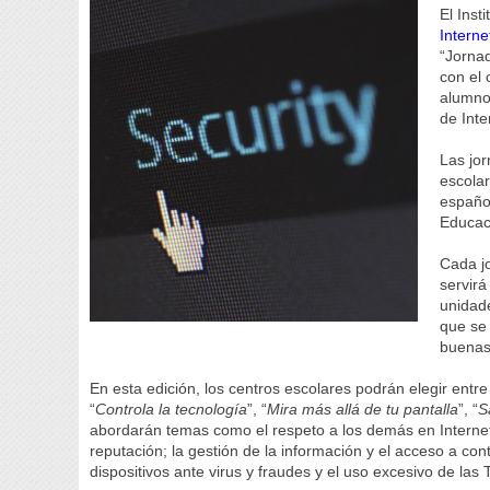
El Inst
Interne
“Jorna
con el 
alumno
de Inte
Las jor
escolar
español
Educac
Cada jo
servirá
unidade
que se 
buenas 
En esta edición, los centros escolares podrán elegir entre
“
Controla la tecnología
”, “
Mira más allá de tu pantalla
”, “
S
abordarán temas como el respeto a los demás en Internet; e
reputación; la gestión de la información y el acceso a con
dispositivos ante virus y fraudes y el uso excesivo de las 