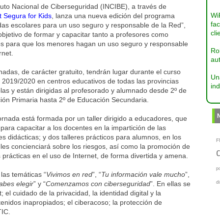
ituto Nacional de Ciberseguridad (INCIBE), a través de
Wi
t Segura for Kids
, lanza una nueva edición del programa
fac
das escolares para un uso seguro y responsable de la Red”,
cli
objetivo de formar y capacitar tanto a profesores como
s para que los menores hagan un uso seguro y responsable
Ro
rnet.
aut
nadas, de carácter gratuito, tendrán lugar durante el curso
Un
 2019/2020 en centros educativos de todas las provincias
ind
as y están dirigidas al profesorado y alumnado desde 2º de
ión Primaria hasta 2º de Educación Secundaria.
rnada está formada por un taller dirigido a educadores, que
 para capacitar a los docentes en la impartición de las
s didácticas; y dos talleres prácticos para alumnos, en los
F
les concienciará sobre los riesgos, así como la promoción de
prácticas en el uso de Internet, de forma divertida y amena.
p
 las temáticas “
Vivimos en red
”, “
Tu información vale mucho
”,
abes elegir
” y “
Comenzamos con ciberseguridad
”. En ellas se
d
l cuidado de la privacidad, la identidad digital y la
tenidos inapropiados; el ciberacoso; la protección de
TIC.