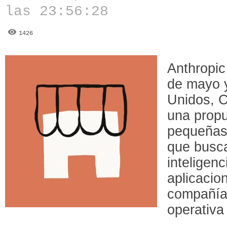
las 23:56:28
1426
Anthropic
de mayo y
Unidos, C
una propu
pequeñas
que busca
inteligenc
aplicacio
compañías
operativa 