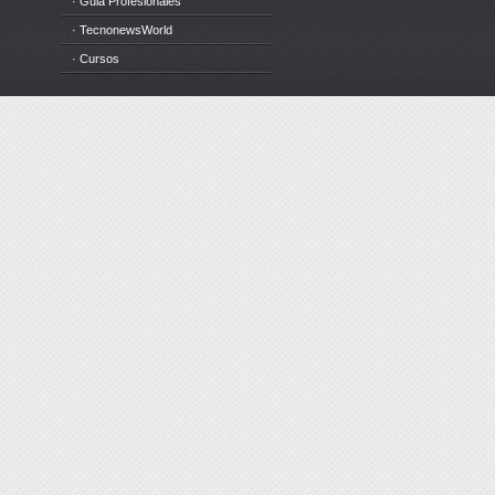
· Guia Profesionales
· TecnonewsWorld
· Cursos