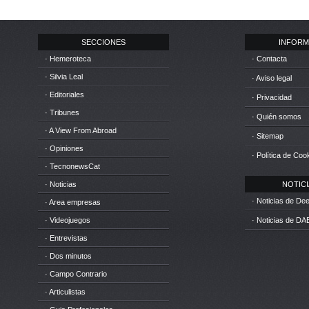
SECCIONES
INFORM
· Hemeroteca
· Contacta
· Silvia Leal
· Aviso legal
· Editoriales
· Privacidad
· Tribunes
· Quién somos
· A View From Abroad
· Sitemap
· Opiniones
· Política de Coo
· TecnonewsCat
· Noticias
NOTICIA
· Noticias de D
· Area empresas
· Videojuegos
· Noticias de DA
· Entrevistas
· Dos minutos
· Campo Contrario
· Articulistas