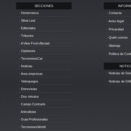
SECCIONES
INFORM
· Hemeroteca
· Contacta
· Silvia Leal
· Aviso legal
· Editoriales
· Privacidad
· Tribunes
· Quién somos
· A View From Abroad
· Sitemap
· Opiniones
· Política de Coo
· TecnonewsCat
· Noticias
NOTICIA
· Noticias de D
· Area empresas
· Videojuegos
· Noticias de DA
· Entrevistas
· Dos minutos
· Campo Contrario
· Articulistas
· Guia Profesionales
· TecnonewsWorld