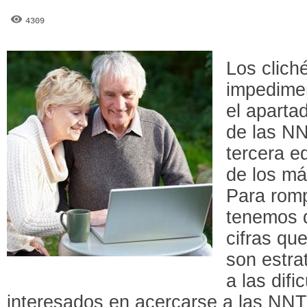
4309
Los clich
impedimen
el aparta
de las NN
tercera e
de los m
Para romp
tenemos 
cifras qu
son estra
a las dif
interesados en acercarse a las NNT