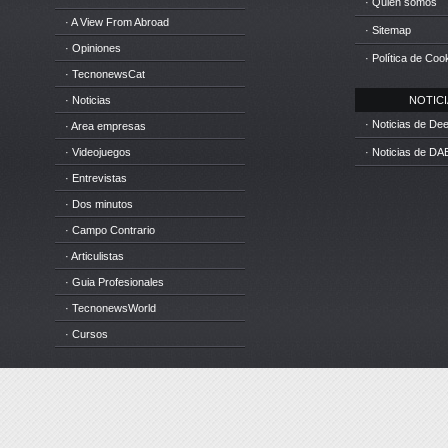
· Quién somos
· A View From Abroad
· Sitemap
· Opiniones
· Política de Coo
· TecnonewsCat
· Noticias
NOTICIA
· Noticias de D
· Area empresas
· Videojuegos
· Noticias de DA
· Entrevistas
· Dos minutos
· Campo Contrario
· Articulistas
· Guia Profesionales
· TecnonewsWorld
· Cursos