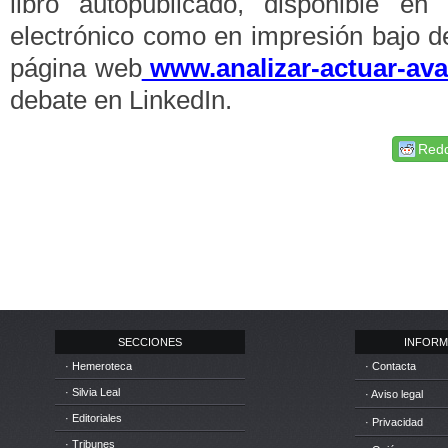
libro autopublicado, disponible en
electrónico como en impresión bajo d
página web
www.analizar-actuar-av
debate en LinkedIn.
Redd
SECCIONES
INFORM
· Hemeroteca
· Contacta
· Silvia Leal
· Aviso legal
· Editoriales
· Privacidad
· Tribunes