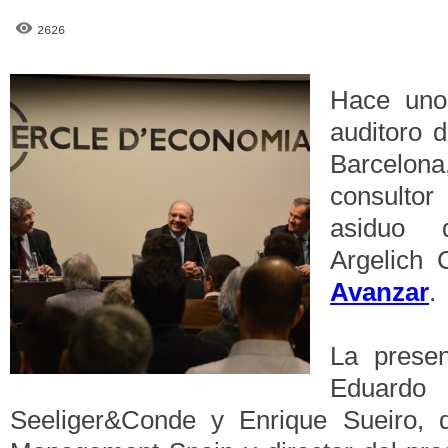
2626
Hace uno
auditoro 
Barcelon
consultor 
asiduo
Argelich 
Avanzar
.
La prese
Eduard
Seeliger&Conde y Enrique Sueiro, d