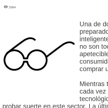
2564
Una de do
preparado
inteligent
no son to
apetecibl
consumid
comprar 
Mientras 
cada vez
tecnológi
probar suerte en este sector. La úl