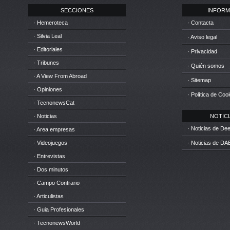
SECCIONES
INFORM
· Hemeroteca
· Contacta
· Silvia Leal
· Aviso legal
· Editoriales
· Privacidad
· Tribunes
· Quién somos
· A View From Abroad
· Sitemap
· Opiniones
· Política de Coo
· TecnonewsCat
· Noticias
NOTICIA
· Noticias de D
· Area empresas
· Videojuegos
· Noticias de DA
· Entrevistas
· Dos minutos
· Campo Contrario
· Articulistas
· Guia Profesionales
· TecnonewsWorld