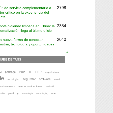
2798
Fi: de servicio complementario a
tor crítico en la experiencia del
ente
2384
bots pidiendo limosna en China: la
omatización llega al último oficio
2040
a nueva forma de conectar
ustria, tecnología y oportunidades
NUBE DE TAGS
ERP
perittage
virus
M
TI,
arquitectura,
de
seguretat
software
móvil
tecnología,
telecomunicaciones
osicionamiento
android
perti
y
atac
iseño
tecnologia
tecnologia,