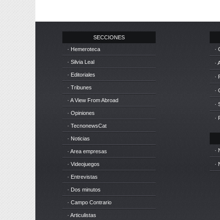
SECCIONES
· Hemeroteca
· 
· Silvia Leal
· 
· Editoriales
· 
· Tribunes
·
· A View From Abroad
· 
· Opiniones
· 
· TecnonewsCat
· Noticias
· 
· Area empresas
· Videojuegos
· 
· Entrevistas
· Dos minutos
· Campo Contrario
· Articulistas