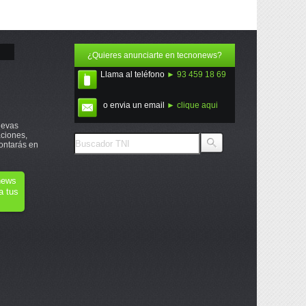
¿Quieres anunciarte en tecnonews?
Llama al teléfono
► 93 459 18 69
o envia un email
► clique aqui
uevas
ciones,
ontarás en
onews
a tus