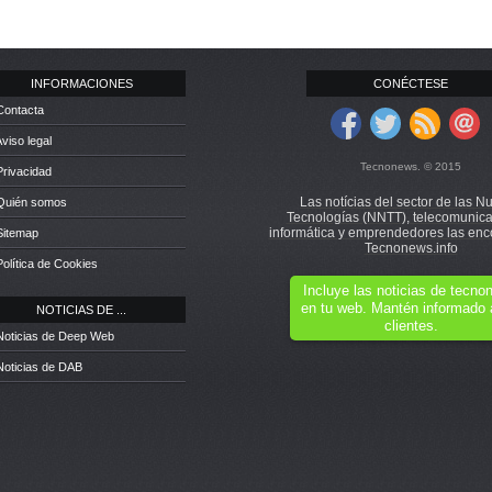
INFORMACIONES
CONÉCTESE
Contacta
Aviso legal
Tecnonews. © 2015
Privacidad
Las notícias del sector de las N
 Quién somos
Tecnologías (NNTT), telecomunica
informática y emprendedores las enc
Sitemap
Tecnonews.info
Política de Cookies
Incluye las noticias de tecn
en tu web. Mantén informado 
NOTICIAS DE ...
clientes.
Noticias de Deep Web
Noticias de DAB