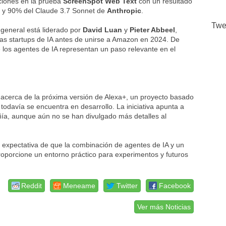
ciones en la prueba
ScreenSpot Web Text
con un resultado
I
y 90% del Claude 3.7 Sonnet de
Anthropic
.
Twe
l general está liderado por
David Luan
y
Pieter Abbeel
,
as startups de IA antes de unirse a Amazon en 2024. De
e los agentes de IA representan un paso relevante en el
 acerca de la próxima versión de Alexa+, un proyecto basado
davía se encuentra en desarrollo. La iniciativa apunta a
añía, aunque aún no se han divulgado más detalles al
a expectativa de que la combinación de agentes de IA y un
oporcione un entorno práctico para experimentos y futuros
Reddit
Meneame
Twitter
Facebook
Ver más Noticias