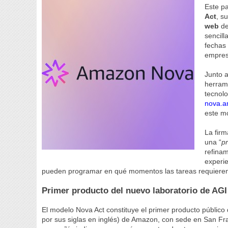
Este p
Act
, s
web
de
sencill
fechas 
empres
Junto a
herrami
tecnolo
nova.
este m
La firm
una “
pr
refinam
experi
pueden programar en qué momentos las tareas requieren 
Primer producto del nuevo laboratorio de AGI
El modelo Nova Act constituye el primer producto público
por sus siglas en inglés) de Amazon, con sede en San Fra