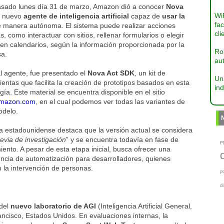
asado lunes día 31 de marzo, Amazon dió a conocer
Nova
Wi
u nuevo
agente de inteligencia artificial
capaz de
usar la
fac
 manera autónoma. El sistema puede realizar acciones
cli
as, como interactuar con sitios, rellenar formularios o elegir
en calendarios, según la información proporcionada por la
Ro
a.
aut
l agente, fue presentado el
Nova Act SDK
, un kit de
Un
entas que facilita la creación de prototipos basados en esta
ind
gía. Este material se encuentra disponible en el sitio
amazon.com
, en el cual podemos ver todas las variantes de
odelo.
a estadounidense destaca que la versión actual se considera
evia de investigación
” y se encuentra todavía en fase de
F
iento. A pesar de esta etapa inicial, busca ofrecer una
encia de automatización para desarrolladores, quienes
la intervención de personas.
p
d
 del
nuevo laboratorio de AGI
(Inteligencia Artificial General,
ncisco, Estados Unidos. En evaluaciones internas, la