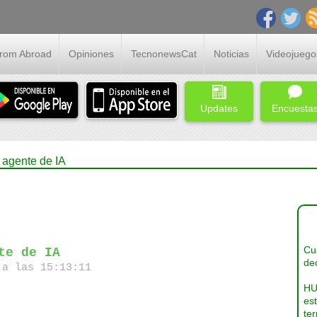
From Abroad
Opiniones
TecnonewsCat
Noticias
Videojuego
Updates
Encuesta
 agente de IA
Cua
te de IA
dec
a las 15:13:11
HU
es
ter