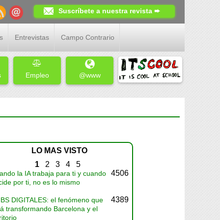
Suscríbete a nuestra revista ➨
s
Entrevistas
Campo Contrario
s
Empleo
@www
LO MAS VISTO
1
2
3
4
5
4506
ndo la IA trabaja para ti y cuando
ide por ti, no es lo mismo
4389
BS DIGITALES: el fenómeno que
tá transformando Barcelona y el
ritorio