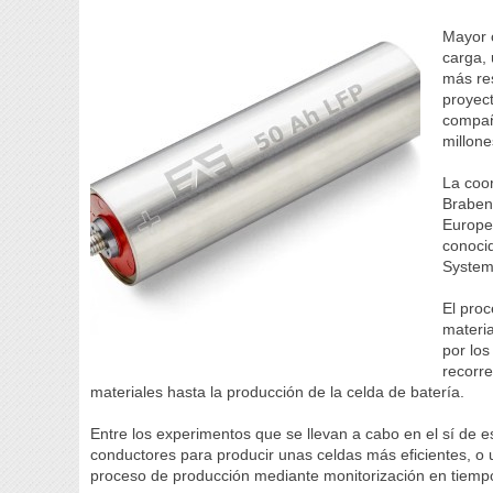
Mayor 
carga,
más res
proyec
compañ
millone
La coor
Braben
Europe
conoci
System
El proc
materi
por los
recorre
materiales hasta la producción de la celda de batería.
Entre los experimentos que se llevan a cabo en el sí de 
conductores para producir unas celdas más eficientes, o 
proceso de producción mediante monitorización en tiempo