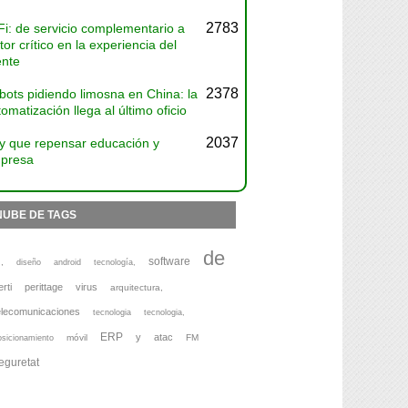
2783
Fi: de servicio complementario a
tor crítico en la experiencia del
ente
2378
bots pidiendo limosna en China: la
omatización llega al último oficio
2037
y que repensar educación y
presa
NUBE DE TAGS
de
software
,
diseño
android
tecnología,
erti
perittage
virus
arquitectura,
elecomunicaciones
tecnologia
tecnologia,
ERP
y
atac
móvil
FM
osicionamiento
eguretat