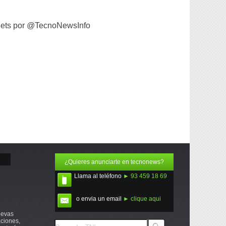
ets por @TecnoNewsInfo
¿Quieres anunciarte en tecnonews?
Llama al teléfono
► 93 459 18 69
o envia un email
► clique aqui
uevas
ciones,