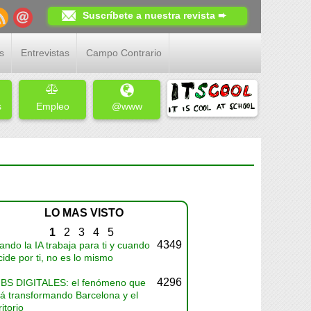
Suscríbete a nuestra revista ➨
s
Entrevistas
Campo Contrario
s
Empleo
@www
LO MAS VISTO
1
2
3
4
5
4349
ndo la IA trabaja para ti y cuando
ide por ti, no es lo mismo
4296
BS DIGITALES: el fenómeno que
tá transformando Barcelona y el
ritorio