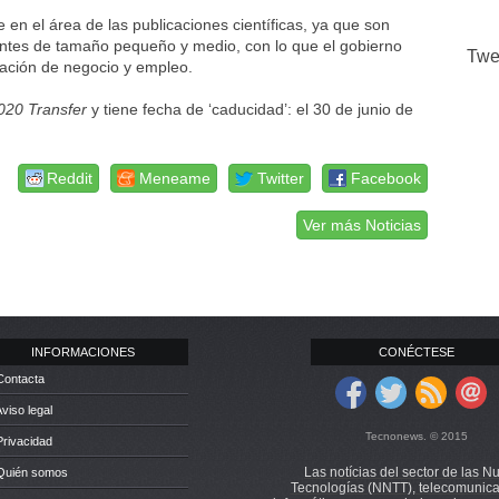
n el área de las publicaciones científicas, ya que son
ntes de tamaño pequeño y medio, con lo que el gobierno
Twe
ración de negocio y empleo.
2020 Transfer
y tiene fecha de ‘caducidad’: el 30 de junio de
Reddit
Meneame
Twitter
Facebook
Ver más Noticias
INFORMACIONES
CONÉCTESE
Contacta
Aviso legal
Tecnonews. © 2015
Privacidad
Las notícias del sector de las N
 Quién somos
Tecnologías (NNTT), telecomunica