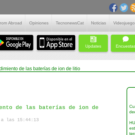
From Abroad
Opiniones
TecnonewsCat
Noticias
Videojuego
Updates
Encuesta
miento de las baterías de ion de litio
Cua
ento de las baterías de ion de
dec
a las 15:44:13
HU
es
ter