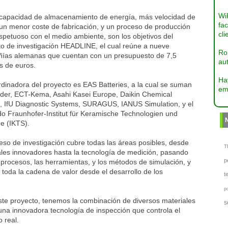
Wi
capacidad de almacenamiento de energía, más velocidad de
fac
 un menor coste de fabricación, y un proceso de producción
cli
petuoso con el medio ambiente, son los objetivos del
to de investigación HEADLINE, el cual reúne a nueve
Ro
ías alemanas que cuentan con un presupuesto de 7,5
aut
s de euros.
Ha
dinadora del proyecto es EAS Batteries, a la cual se suman
em
der, ECT-Kema, Asahi Kasei Europe, Daikin Chemical
, IfU Diagnostic Systems, SURAGUS, IANUS Simulation, y el
do Fraunhofer-Institut für Keramische Technologien und
e (IKTS).
eso de investigación cubre todas las áreas posibles, desde
TI
ales innovadores hasta la tecnología de medición, pasando
p
 procesos, las herramientas, y los métodos de simulación, y
 toda la cadena de valor desde el desarrollo de los
t
p
este proyecto, tenemos la combinación de diversos materiales
s
una innovadora tecnología de inspección que controla el
 real.