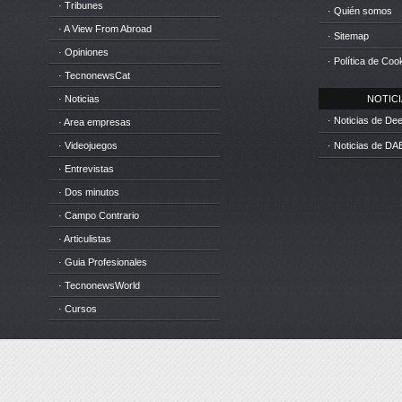
· Tribunes
· Quién somos
· A View From Abroad
· Sitemap
· Opiniones
· Política de Coo
· TecnonewsCat
· Noticias
NOTICIA
· Noticias de D
· Area empresas
· Videojuegos
· Noticias de DA
· Entrevistas
· Dos minutos
· Campo Contrario
· Articulistas
· Guia Profesionales
· TecnonewsWorld
· Cursos