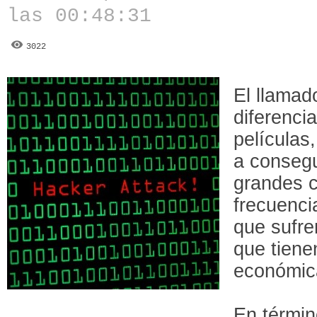
las 00:48:31
3022
El llamad
diferenci
películas
a consegu
grandes 
frecuenci
que sufre
que tienen
económic
En términ