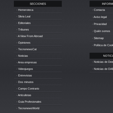
SECCIONES
INFORM
· Hemeroteca
· Contacta
· Silvia Leal
· Aviso legal
· Editoriales
· Privacidad
· Tribunes
· Quién somos
· A View From Abroad
· Sitemap
· Opiniones
· Política de Coo
· TecnonewsCat
· Noticias
NOTICIA
· Noticias de D
· Area empresas
· Videojuegos
· Noticias de DA
· Entrevistas
· Dos minutos
· Campo Contrario
· Articulistas
· Guia Profesionales
· TecnonewsWorld