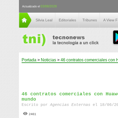
03/08/2026
Actualizado el
Silvia Leal
Editoriales
Tribunes
A View 
Portada
>
Noticias
>
46 contratos comerciales con 
46 contratos comerciales con Huaw
mundo
Escrito por
Agencias Externas
el 18/06/20
2461