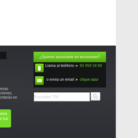
¿Quieres anunciarte en tecnonews?
Llama al teléfono
► 93 459 18 69
o envia un email
► clique aqui
uevas
ciones,
ontarás en
onews
a tus