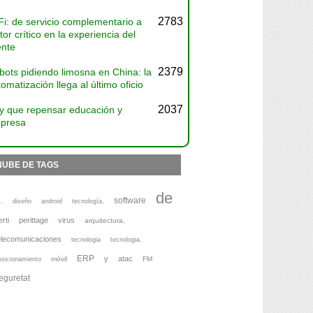
2783
Fi: de servicio complementario a
tor crítico en la experiencia del
ente
2379
bots pidiendo limosna en China: la
omatización llega al último oficio
2037
y que repensar educación y
presa
NUBE DE TAGS
de
software
,
diseño
android
tecnología,
erti
perittage
virus
arquitectura,
elecomunicaciones
tecnologia
tecnologia,
ERP
y
atac
móvil
FM
osicionamiento
eguretat