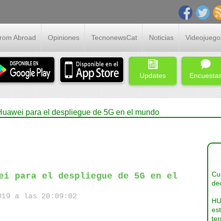
From Abroad
Opiniones
TecnonewsCat
Noticias
Videojuego
Updates
Encuesta
Huawei para el despliegue de 5G en el mundo
Cua
ei para el despliegue de 5G en el
dec
19 a las 20:09:02
HU
es
ter