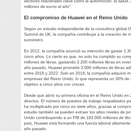
sectores industriales clave como la automoción, la salud,
millones de euros al año
”.
El compromiso de Huawei en el Reino Unido
Según un estudio independiente de la consultora global
Summit de UK, la compañía contribuye a la creación de 
suministro.
En 2012, la compañía anunció su intención de gastar 1.30
cinco años. Lo cierto es que, no solo ha cumplido su co
millones de libras, gastando 2.200 millones libras en inve
año pasado, Huawei prometió 3.000 millones de libras adi
entre 2018 y 2022. Solo en 2018, la compañía adquirió má
empresas del Reino Unido, lo que representa un 30% de s
objetivo a cinco años con creces.
Desde que abrió su primera oficina en el Reino Unido en
directos. El número de puestos de trabajo respaldados po
ha multiplicado por cinco en siete años, gracias al comp
estudio también se pueden extraer los altos niveles de 
Unido contribuyendo a un PIB de 183.000 millones de libr
país, Huawei está formando una fuerza laboral altamente cu
año pasado.