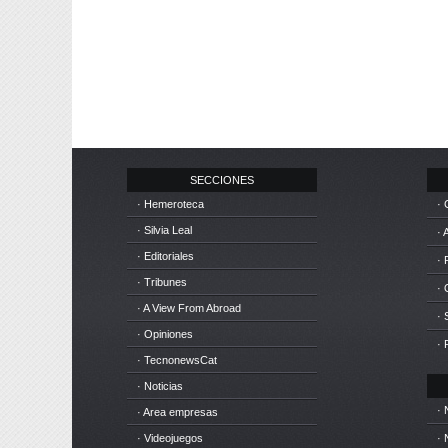
SECCIONES
· Hemeroteca
· 
· Silvia Leal
· 
· Editoriales
· 
· Tribunes
·
· A View From Abroad
· 
· Opiniones
· 
· TecnonewsCat
· Noticias
· 
· Area empresas
· Videojuegos
· 