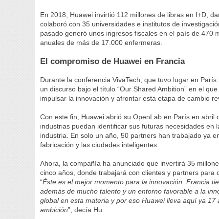
En 2018, Huawei invirtió 112 millones de libras en I+D, 
colaboró con 35 universidades e institutos de investigaci
pasado generó unos ingresos fiscales en el país de 470 mill
anuales de más de 17.000 enfermeras.
El compromiso de Huawei en Francia
Durante la conferencia VivaTech, que tuvo lugar en Parí
un discurso bajo el título “Our Shared Ambition” en el que
impulsar la innovación y afrontar esta etapa de cambio rev
Con este fin, Huawei abrió su OpenLab en París en abril 
industrias puedan identificar sus futuras necesidades en la
industria. En solo un año, 50 partners han trabajado ya e
fabricación y las ciudades inteligentes.
Ahora, la compañía ha anunciado que invertirá 35 millon
cinco años, donde trabajará con clientes y partners para c
“
Éste es el mejor momento para la innovación. Francia ti
además de mucho talento y un entorno favorable a la inn
global en esta materia y por eso Huawei lleva aquí ya 17
ambición
”, decía Hu.