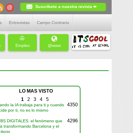
Suscríbete a nuestra revista ➨
s
Entrevistas
Campo Contrario
s
Empleo
@www
LO MAS VISTO
1
2
3
4
5
4350
ndo la IA trabaja para ti y cuando
ide por ti, no es lo mismo
4296
BS DIGITALES: el fenómeno que
tá transformando Barcelona y el
ritorio