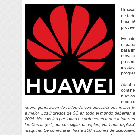
Huawei
de tod
base 5
provee
En este
el pape
para in
mayo u
present
institu
progres
Abraha
contine
nuevas
modo d
nueva generación de redes de comunicaciones móviles 5G
a mejor. Los ingresos de 5G en todo el mundo deberían a
2025. No solo las personas estarán conectadas a Interne
las Cosas (IoT, por sus siglas en inglés) verá una expl
máquina. Se conectarán hasta 100 millones de dispositivo