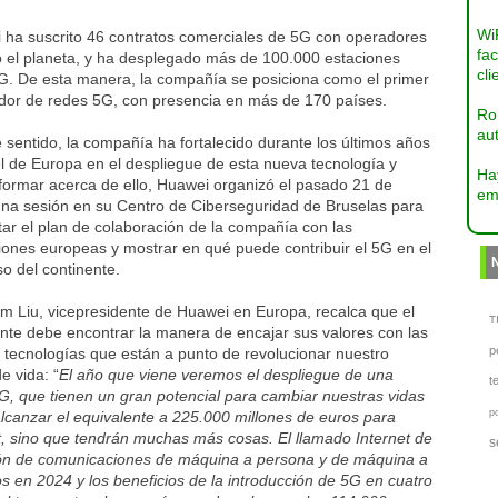
Wi
 ha suscrito 46 contratos comerciales de 5G con operadores
fac
o el planeta, y ha desplegado más de 100.000 estaciones
cli
G. De esta manera, la compañía se posiciona como el primer
dor de redes 5G, con presencia en más de 170 países.
Ro
aut
 sentido, la compañía ha fortalecido durante los últimos años
l de Europa en el despliegue de esta nueva tecnología y
Ha
formar acerca de ello, Huawei organizó el pasado 21 de
em
na sesión en su Centro de Ciberseguridad de Bruselas para
ar el plan de colaboración de la compañía con las
ciones europeas y mostrar en qué puede contribuir el 5G en el
o del continente.
m Liu, vicepresidente de Huawei en Europa, recalca que el
TI
nte debe encontrar la manera de encajar sus valores con las
p
 tecnologías que están a punto de revolucionar nuestro
e vida: “
El año que viene veremos el despliegue de una
t
, que tienen un gran potencial para cambiar nuestras vidas
p
lcanzar el equivalente a 225.000 millones de euros para
t, sino que tendrán muchas más cosas. El llamado Internet de
s
osión de comunicaciones de máquina a persona y de máquina a
s en 2024 y los beneficios de la introducción de 5G en cuatro