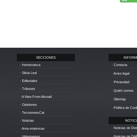
SECCIONES
INFORM
· Hemeroteca
· Contacta
· Silvia Leal
· Aviso legal
· Editoriales
· Privacidad
· Tribunes
· Quién somos
· A View From Abroad
· Sitemap
· Opiniones
· Política de Coo
· TecnonewsCat
· Noticias
NOTICIA
· Noticias de D
· Area empresas
· Videojuegos
· Noticias de DA