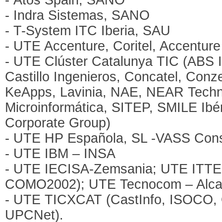
- Indra Sistemas, SANO
- T-System ITC Iberia, SAU
- UTE Accenture, Coritel, Accentur
- UTE Clúster Catalunya TIC (ABS I
Castillo Ingenieros, Concatel, Conz
KeApps, Lavinia, NAE, NEAR Techno
Microinformática, SITEP, SMILE Ib
Corporate Group)
- UTE HP Española, SL -VASS Consu
- UTE IBM – INSA
- UTE IECISA-Zemsania; UTE ITTERI
COMO2002); UTE Tecnocom – Alcan
- UTE TICXCAT (CastInfo, ISOCO, 
UPCNet).