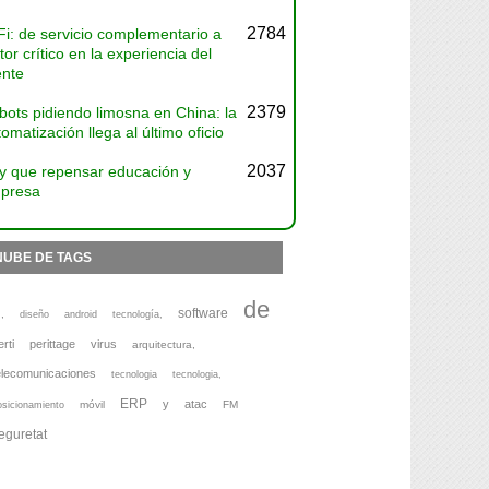
2784
Fi: de servicio complementario a
tor crítico en la experiencia del
ente
2379
bots pidiendo limosna en China: la
omatización llega al último oficio
2037
y que repensar educación y
presa
NUBE DE TAGS
de
software
,
diseño
android
tecnología,
erti
perittage
virus
arquitectura,
elecomunicaciones
tecnologia
tecnologia,
ERP
y
atac
móvil
FM
osicionamiento
eguretat