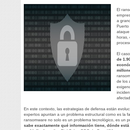
El rans
empres
a gran
Puerto 
ataque 
horas, 
proces
El cas
de 1.9
económ
millon
ransom
de los 
exigen
inciden
afectad
En este contexto, las estrategias de defensa están evoluc
expertos apuntan a un problema estructural como es la fal
ransomware no solo es un problema tecnológico, es un p
sabe exactamente qué información tiene, dónde está 