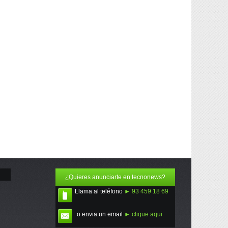
¿Quieres anunciarte en tecnonews?
Llama al teléfono
► 93 459 18 69
o envia un email
► clique aqui