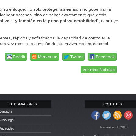
 su enfoque: no solo proteger sistemas, sino gobernar la
 bloquear accesos, sino de saber exactamente qué estás
activo… y también en la principal vulnerabilidad
”, concluye
tes, rápidos y sofisticados, la capacidad de controlar la
cada vez más, una cuestión de supervivencia empresarial.
Reddit
Meneame
Twitter
Facebook
Ver más Noticias
INFORMACIONES
CONÉCTESE
Contacta
Aviso legal
Tecnonews. © 2015
Privacidad