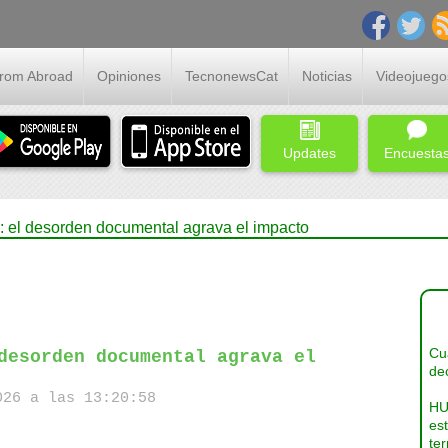
From Abroad
Opiniones
TecnonewsCat
Noticias
Videojuego
Updates
Encuesta
: el desorden documental agrava el impacto
Cua
desorden documental agrava el
dec
26 a las 13:20:58
HU
es
ter