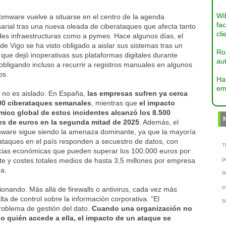
Wi
omware vuelve a situarse en el centro de la agenda
fac
arial tras una nueva oleada de ciberataques que afecta tanto
cli
des infraestructuras como a pymes. Hace algunos días, el
de Vigo se ha visto obligado a aislar sus sistemas tras un
Ro
que dejó inoperativas sus plataformas digitales durante
aut
obligando incluso a recurrir a registros manuales en algunos
os.
Ha
em
o no es aislado. En España,
las empresas sufren ya cerca
00 ciberataques semanales
, mientras que
el impacto
ico global de estos incidentes alcanzó los 8.500
es de euros en la segunda mitad de 2025
. Además, el
ware sigue siendo la amenaza dominante, ya que la mayoría
ataques en el país responden a secuestro de datos, con
TI
cias económicas que pueden superar los 100.000 euros por
p
te y costes totales medios de hasta 3,5 millones por empresa
a.
t
p
ionando. Más allá de firewalls o antivirus, cada vez más
ta de control sobre la información corporativa. “El
s
roblema de gestión del dato.
Cuando una organización no
o quién accede a ella, el impacto de un ataque se