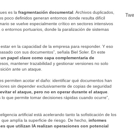
ques es la
fragmentación documental
. Archivos duplicados,
Twe
s poco definidos generan entornos donde resulta difícil
ario se vuelve especialmente crítico en sectores intensivos
 o entornos portuarios, donde la paralización de sistemas
le estar en la capacidad de la empresa para responder. Y eso
asado con sus documentos”, señala Biel Soler. En este
r un papel clave como capa complementaria de
cesos, mantener trazabilidad y gestionar versiones no solo
osición ante un ataque.
 permiten acotar el daño: identificar qué documentos han
eriores sin depender exclusivamente de copias de seguridad
evitar el ataque, pero
no en operar durante el ataque
.
s lo que permite tomar decisiones rápidas cuando ocurre”,
igencia artificial está acelerando tanto la sofisticación de los
 que amplía la superficie de riesgo. De hecho,
informes
es que utilizan IA realizan operaciones con potencial