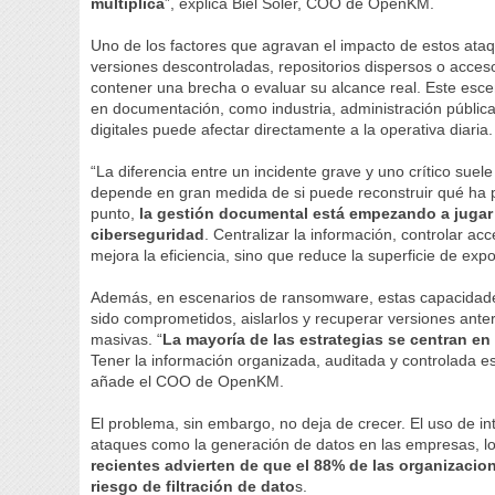
multiplica
”, explica Biel Soler, COO de OpenKM.
Uno de los factores que agravan el impacto de estos ata
versiones descontroladas, repositorios dispersos o acceso
contener una brecha o evaluar su alcance real. Este escen
en documentación, como industria, administración pública
digitales puede afectar directamente a la operativa diaria.
“La diferencia entre un incidente grave y uno crítico sue
depende en gran medida de si puede reconstruir qué ha p
punto,
la gestión documental está empezando a juga
ciberseguridad
. Centralizar la información, controlar ac
mejora la eficiencia, sino que reduce la superficie de exp
Además, en escenarios de ransomware, estas capacidades
sido comprometidos, aislarlos y recuperar versiones ant
masivas. “
La mayoría de las estrategias se centran en 
Tener la información organizada, auditada y controlada e
añade el COO de OpenKM.
El problema, sin embargo, no deja de crecer. El uso de intel
ataques como la generación de datos en las empresas, lo
recientes advierten de que el 88% de las organizacion
riesgo de filtración de dato
s.