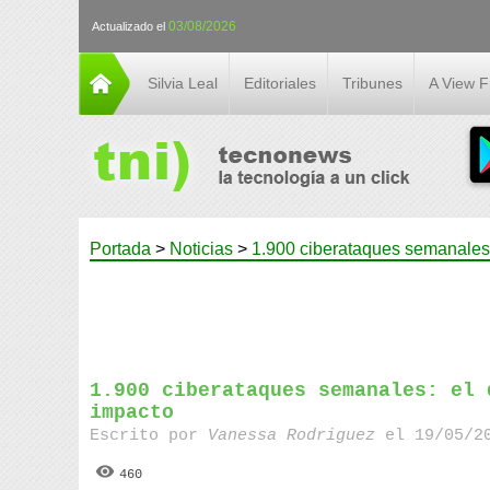
03/08/2026
Actualizado el
Silvia Leal
Editoriales
Tribunes
A View 
Portada
>
Noticias
>
1.900 ciberataques semanales
1.900 ciberataques semanales: el 
impacto
Escrito por
Vanessa Rodriguez
el 19/05/20
460