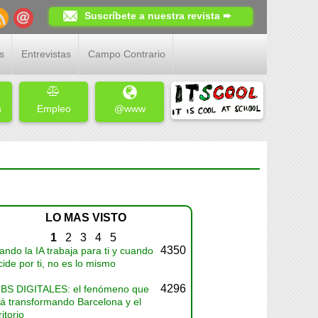
Suscríbete a nuestra revista ➨
s
Entrevistas
Campo Contrario
s
Empleo
@www
LO MAS VISTO
1
2
3
4
5
4350
ndo la IA trabaja para ti y cuando
ide por ti, no es lo mismo
4296
BS DIGITALES: el fenómeno que
tá transformando Barcelona y el
ritorio