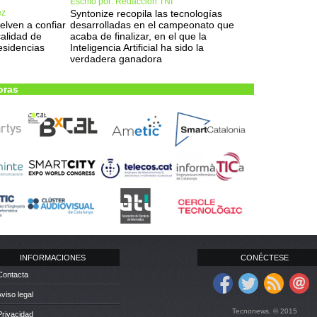
Escrito por: Redacción TNI
ez
Syntonize recopila las tecnologías
elven a confiar
desarrolladas en el campeonato que
calidad de
acaba de finalizar, en el que la
residencias
Inteligencia Artificial ha sido la
verdadera ganadora
oras
INFORMACIONES
CONÉCTESE
Contacta
Aviso legal
Tecnonews. © 2015
Privacidad