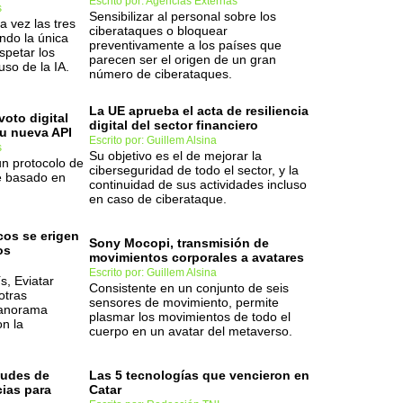
Escrito por: Agencias Externas
s
Sensibilizar al personal sobre los
a vez las tres
ciberataques o bloquear
ndo la única
preventivamente a los países que
petar los
parecen ser el origen de un gran
so de la IA.
número de ciberataques.
La UE aprueba el acta de resiliencia
voto digital
digital del sector financiero
su nueva API
Escrito por: Guillem Alsina
s
Su objetivo es el de mejorar la
n protocolo de
ciberseguridad de todo el sector, y la
re basado en
continuidad de sus actividades incluso
en caso de ciberataque.
cos se erigen
Sony Mocopi, transmisión de
os
movimientos corporales a avatares
Escrito por: Guillem Alsina
s, Eviatar
Consistente en un conjunto de seis
otras
sensores de movimiento, permite
panorama
plasmar los movimientos de todo el
on la
cuerpo en un avatar del metaverso.
tudes de
Las 5 tecnologías que vencieron en
cias para
Catar