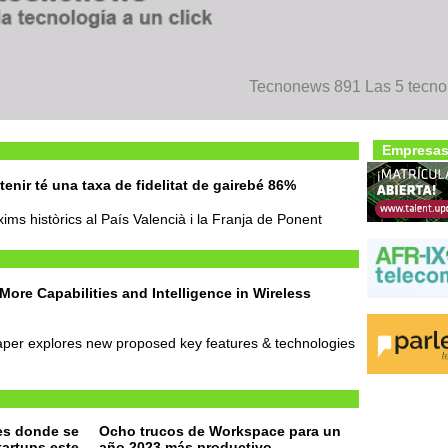
Tecnonews 891 Las 5 tecnol
Empresas
enir té una taxa de fidelitat de gairebé 86%
xims històrics al País Valencià i la Franja de Ponent
ore Capabilities and Intelligence in Wireless
per explores new proposed key features & technologies
es donde se
Ocho trucos de Workspace para un
tartups este
año 2023 más productivo