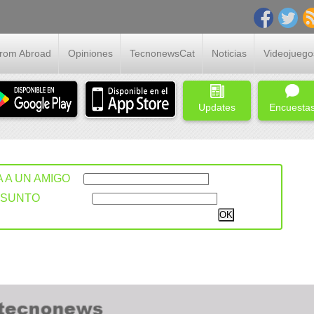
From Abroad
Opiniones
TecnonewsCat
Noticias
Videojuego
Updates
Encuesta
A A UN AMIGO
ASUNTO