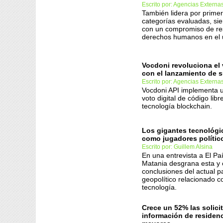
Escrito por: Agencias Externa
También lidera por primer
categorías evaluadas, sie
con un compromiso de res
derechos humanos en el u
Vocdoni revoluciona el 
con el lanzamiento de 
Escrito por: Agencias Externa
Vocdoni API implementa u
voto digital de código lib
tecnología blockchain.
Los gigantes tecnológi
como jugadores polític
Escrito por: Guillem Alsina
En una entrevista a El Paí
Matania desgrana esta y 
conclusiones del actual 
geopolítico relacionado c
tecnología.
Crece un 52% las solici
información de residen