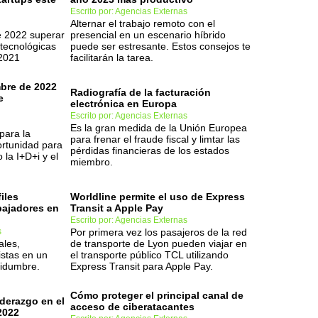
Escrito por: Agencias Externas
Alternar el trabajo remoto con el
e 2022 superar
presencial en un escenario híbrido
 tecnológicas
puede ser estresante. Estos consejos te
 2021
facilitarán la tarea.
mbre de 2022
Radiografía de la facturación
e
electrónica en Europa
Escrito por: Agencias Externas
Es la gran medida de la Unión Europea
para la
para frenar el fraude fiscal y limtar las
ortunidad para
pérdidas financieras de los estados
 la I+D+i y el
miembro.
files
Worldline permite el uso de Express
abajadores en
Transit a Apple Pay
Escrito por: Agencias Externas
s
Por primera vez los pasajeros de la red
ales,
de transporte de Lyon pueden viajar en
stas en un
el transporte público TCL utilizando
tidumbre.
Express Transit para Apple Pay.
Cómo proteger el principal canal de
iderazgo en el
acceso de ciberatacantes
2022