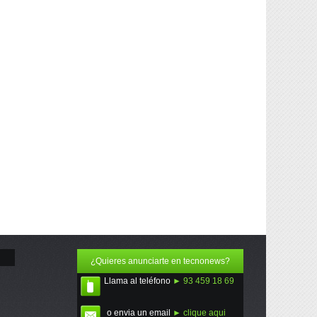
¿Quieres anunciarte en tecnonews?
Llama al teléfono
► 93 459 18 69
o envia un email
► clique aqui