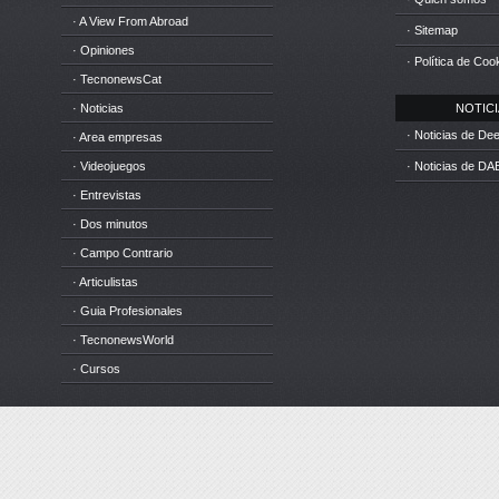
· A View From Abroad
· Sitemap
· Opiniones
· Política de Coo
· TecnonewsCat
· Noticias
NOTICIA
· Noticias de D
· Area empresas
· Videojuegos
· Noticias de DA
· Entrevistas
· Dos minutos
· Campo Contrario
· Articulistas
· Guia Profesionales
· TecnonewsWorld
· Cursos