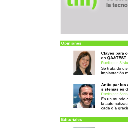
Opiniones
Claves para co
en QA&TEST
Escrito por: Silv
Se trata de di
implantación m
Anticipar los
sistemas es d
Escrito por: Sant
En un mundo c
la automatizac
cada día gracia
Editoriales