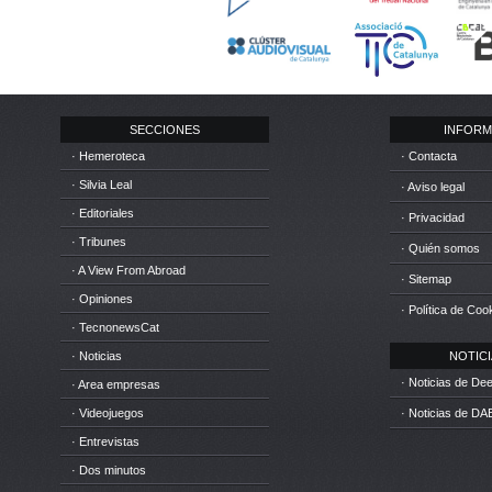
SECCIONES
INFORM
· Hemeroteca
· Contacta
· Silvia Leal
· Aviso legal
· Editoriales
· Privacidad
· Tribunes
· Quién somos
· A View From Abroad
· Sitemap
· Opiniones
· Política de Coo
· TecnonewsCat
· Noticias
NOTICIA
· Noticias de D
· Area empresas
· Videojuegos
· Noticias de DA
· Entrevistas
· Dos minutos