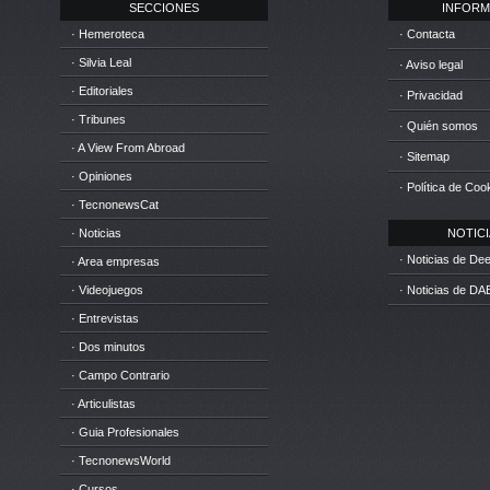
SECCIONES
INFORM
· Hemeroteca
· Contacta
· Silvia Leal
· Aviso legal
· Editoriales
· Privacidad
· Tribunes
· Quién somos
· A View From Abroad
· Sitemap
· Opiniones
· Política de Coo
· TecnonewsCat
· Noticias
NOTICIA
· Noticias de D
· Area empresas
· Videojuegos
· Noticias de DA
· Entrevistas
· Dos minutos
· Campo Contrario
· Articulistas
· Guia Profesionales
· TecnonewsWorld
· Cursos