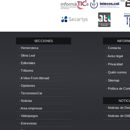
SECCIONES
INFORM
· Hemeroteca
· Contacta
· Silvia Leal
· Aviso legal
· Editoriales
· Privacidad
· Tribunes
· Quién somos
· A View From Abroad
· Sitemap
· Opiniones
· Política de Coo
· TecnonewsCat
· Noticias
NOTICIA
· Noticias de D
· Area empresas
· Videojuegos
· Noticias de DA
· Entrevistas