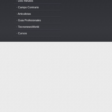
· Dos minutos
· Campo Contrario
· Articulistas
· Guia Profesionales
· TecnonewsWorld
· Cursos