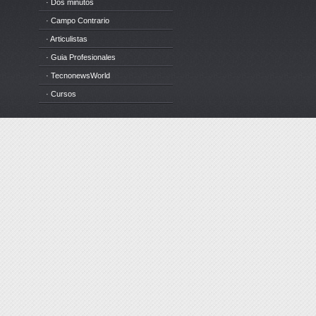
· Dos minutos
· Campo Contrario
· Articulistas
· Guia Profesionales
· TecnonewsWorld
· Cursos