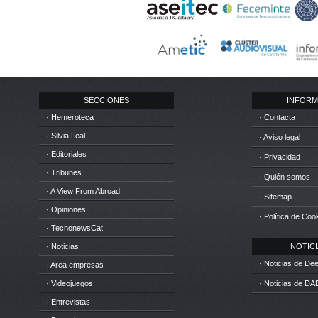
SECCIONES
INFORM
· Hemeroteca
· Contacta
· Silvia Leal
· Aviso legal
· Editoriales
· Privacidad
· Tribunes
· Quién somos
· A View From Abroad
· Sitemap
· Opiniones
· Política de Coo
· TecnonewsCat
· Noticias
NOTICIA
· Noticias de D
· Area empresas
· Videojuegos
· Noticias de DA
· Entrevistas