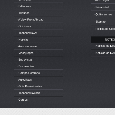
· Aviso legal
· Editoriales
· Privacidad
· Tribunes
· Quién somos
· A View From Abroad
· Sitemap
· Opiniones
· Política de Coo
· TecnonewsCat
· Noticias
NOTICIA
· Noticias de D
· Area empresas
· Videojuegos
· Noticias de DA
· Entrevistas
· Dos minutos
· Campo Contrario
· Articulistas
· Guia Profesionales
· TecnonewsWorld
· Cursos