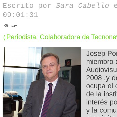
Escrito por
Sara Cabello
e
09:01:31
8742
Periodista. Colaboradora de Tecnon
(
Josep Pon
miembro 
Audiovisu
2008 ,y 
ocupa el 
de la inst
interés p
y la comu