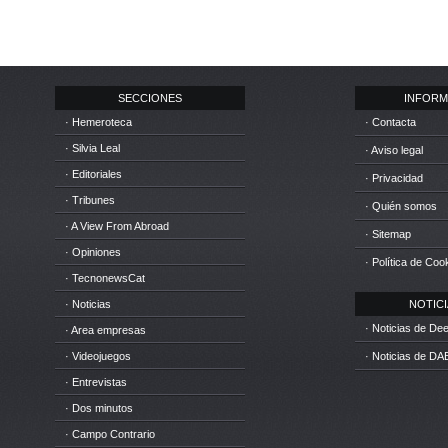
SECCIONES
INFORM
· Hemeroteca
· Contacta
· Silvia Leal
· Aviso legal
· Editoriales
· Privacidad
· Tribunes
· Quién somos
· A View From Abroad
· Sitemap
· Opiniones
· Política de Coo
· TecnonewsCat
· Noticias
NOTICIA
· Noticias de D
· Area empresas
· Videojuegos
· Noticias de DA
· Entrevistas
· Dos minutos
· Campo Contrario