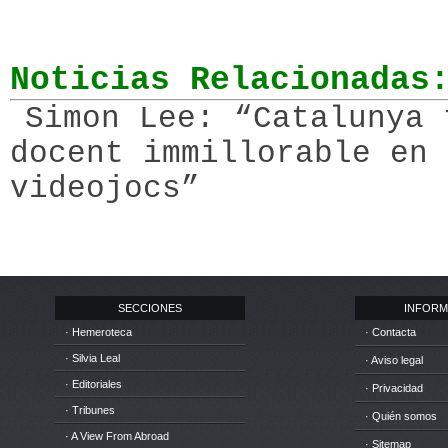
Noticias Relacionadas
Simon Lee: “Catalunya 
docent immillorable en 
videojocs”
SECCIONES
INFORM
· Hemeroteca
· Contacta
· Silvia Leal
· Aviso legal
· Editoriales
· Privacidad
· Tribunes
· Quién somos
· A View From Abroad
· Sitemap