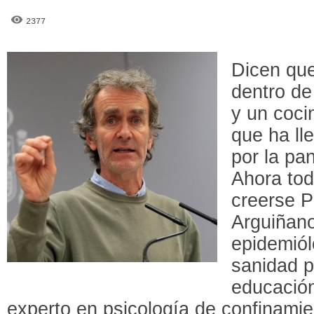
2377
Dicen que
dentro de
y un coci
que ha ll
por la pa
Ahora to
creerse P
Arguiñano
epidemiól
sanidad p
educación
experto en psicología de confinamie