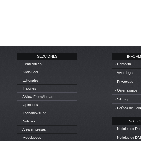
SECCIONES
INFORM
· Hemeroteca
· Contacta
· Silvia Leal
· Aviso legal
· Editoriales
· Privacidad
· Tribunes
· Quién somos
· A View From Abroad
· Sitemap
· Opiniones
· Política de Coo
· TecnonewsCat
· Noticias
NOTICIA
· Noticias de D
· Area empresas
· Videojuegos
· Noticias de DA