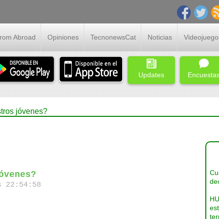
From Abroad
Opiniones
TecnonewsCat
Noticias
Videojuego
Updates
Encuesta
stros jóvenes?
Cua
óvenes?
dec
s 22:54:58
HU
es
ter