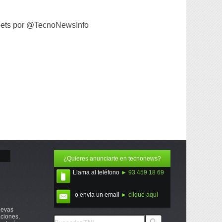
ets por @TecnoNewsInfo
¿Quieres anunciarte en tecnonews?
Llama al teléfono
► 93 459 18 69
o envia un email
► clique aqui
uevas
ciones,