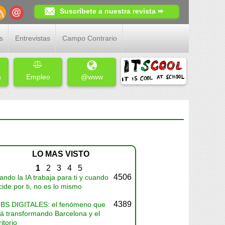
Suscríbete a nuestra revista ➨
s
Entrevistas
Campo Contrario
s
Empleo
@www
LO MAS VISTO
1
2
3
4
5
4506
ndo la IA trabaja para ti y cuando
ide por ti, no es lo mismo
4389
BS DIGITALES: el fenómeno que
tá transformando Barcelona y el
ritorio