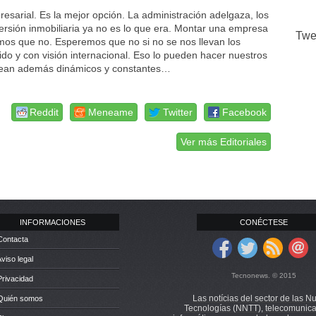
esarial. Es la mejor opción. La administración adelgaza, los
versión inmobiliaria ya no es lo que era. Montar una empresa
Twe
emos que no. Esperemos que no si no se nos llevan los
 y con visión internacional. Eso lo pueden hacer nuestros
 sean además dinámicos y constantes…
Reddit
Meneame
Twitter
Facebook
Ver más Editoriales
INFORMACIONES
CONÉCTESE
Contacta
Aviso legal
Tecnonews. © 2015
Privacidad
Las notícias del sector de las N
 Quién somos
Tecnologías (NNTT), telecomunica