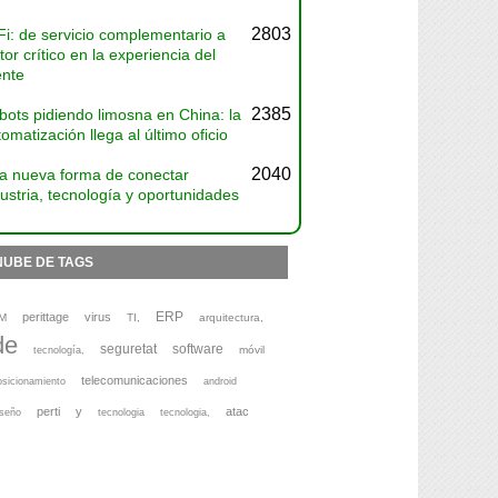
2803
Fi: de servicio complementario a
tor crítico en la experiencia del
ente
2385
bots pidiendo limosna en China: la
omatización llega al último oficio
2040
a nueva forma de conectar
ustria, tecnología y oportunidades
NUBE DE TAGS
ERP
perittage
virus
M
TI,
arquitectura,
de
seguretat
software
móvil
tecnología,
telecomunicaciones
osicionamiento
android
perti
y
atac
iseño
tecnologia
tecnologia,