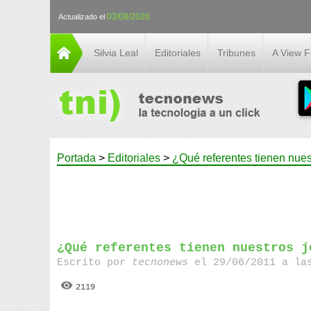
03/08/2026
Actualizado el
Silvia Leal
Editoriales
Tribunes
A View 
Portada
>
Editoriales
>
¿Qué referentes tienen nue
¿Qué referentes tienen nuestros j
Escrito por
tecnonews
el 29/06/2011 a la
2119