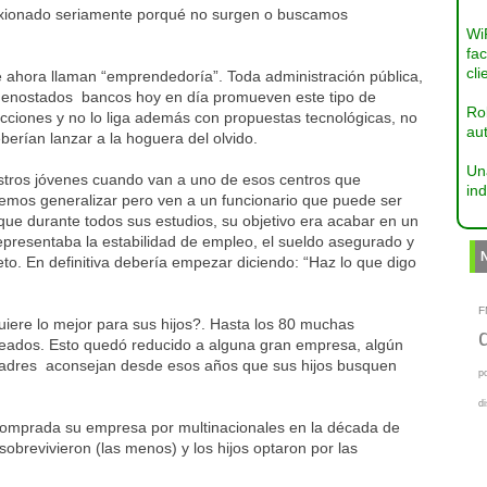
xionado seriamente porqué no surgen o buscamos
Wi
fac
cli
ue ahora llaman “emprendedoría”. Toda administración pública,
s denostados bancos hoy en día promueven este tipo de
Ro
cciones y no lo liga además con propuestas tecnológicas, no
aut
erían lanzar a la hoguera del olvido.
Un
stros jóvenes cuando van a uno de esos centros que
ind
mos generalizar pero ven a un funcionario que puede ser
ue durante todos sus estudios, su objetivo era acabar en un
presentaba la estabilidad de empleo, el sueldo asegurado y
eto. En definitiva debería empezar diciendo: “Haz lo que digo
F
uiere lo mejor para sus hijos?. Hasta los 80 muchas
eados. Esto quedó reducido a alguna gran empresa, algún
s padres aconsejan desde esos años que sus hijos busquen
p
d
comprada su empresa por multinacionales en la década de
sobrevivieron (las menos) y los hijos optaron por las