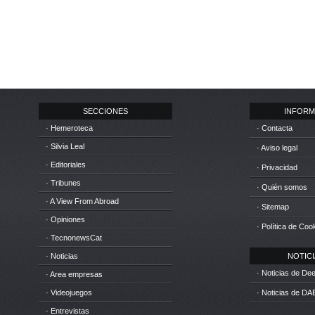
SECCIONES
INFORM
· Hemeroteca
· Contacta
· Silvia Leal
· Aviso legal
· Editoriales
· Privacidad
· Tribunes
· Quién somos
· A View From Abroad
· Sitemap
· Opiniones
· Política de Coo
· TecnonewsCat
· Noticias
NOTICIA
· Noticias de D
· Area empresas
· Videojuegos
· Noticias de DA
· Entrevistas