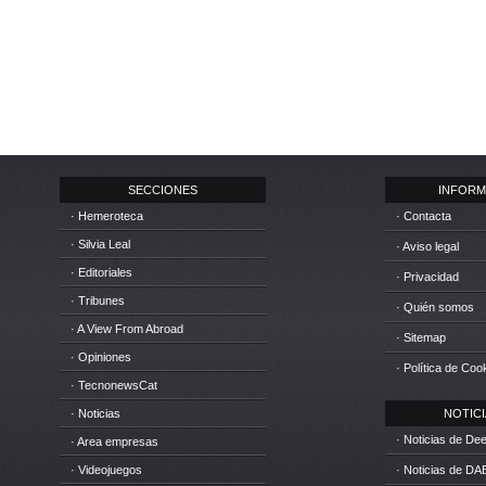
SECCIONES
INFORM
· Hemeroteca
· Contacta
· Silvia Leal
· Aviso legal
· Editoriales
· Privacidad
· Tribunes
· Quién somos
· A View From Abroad
· Sitemap
· Opiniones
· Política de Coo
· TecnonewsCat
· Noticias
NOTICIA
· Noticias de D
· Area empresas
· Videojuegos
· Noticias de DA