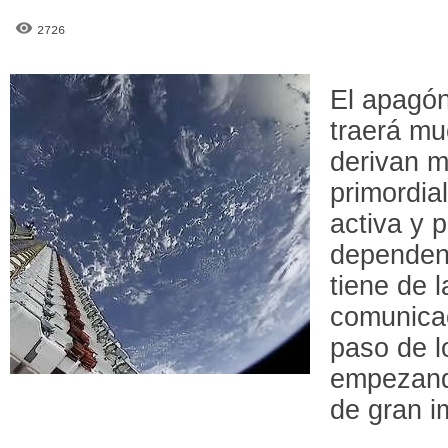
2726
El apagón
traerá mu
derivan m
primordia
activa y p
dependen
tiene de l
comunicac
paso de l
empezando
de gran i