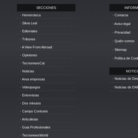
SECCIONES
INFORM
· Hemeroteca
· Contacta
· Silvia Leal
· Aviso legal
· Editoriales
· Privacidad
· Tribunes
· Quién somos
· A View From Abroad
· Sitemap
· Opiniones
· Política de Coo
· TecnonewsCat
· Noticias
NOTICIA
· Noticias de D
· Area empresas
· Videojuegos
· Noticias de DA
· Entrevistas
· Dos minutos
· Campo Contrario
· Articulistas
· Guia Profesionales
· TecnonewsWorld