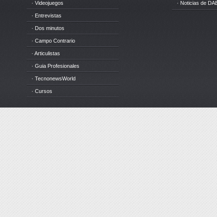
· Videojuegos
· Noticias de DA
· Entrevistas
· Dos minutos
· Campo Contrario
· Articulistas
· Guia Profesionales
· TecnonewsWorld
· Cursos