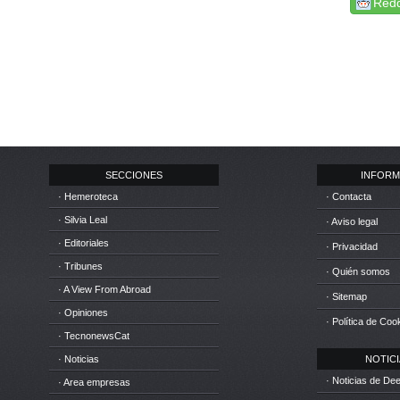
Redd
SECCIONES
INFORM
· Hemeroteca
· Contacta
· Silvia Leal
· Aviso legal
· Editoriales
· Privacidad
· Tribunes
· Quién somos
· A View From Abroad
· Sitemap
· Opiniones
· Política de Coo
· TecnonewsCat
· Noticias
NOTICIA
· Noticias de D
· Area empresas