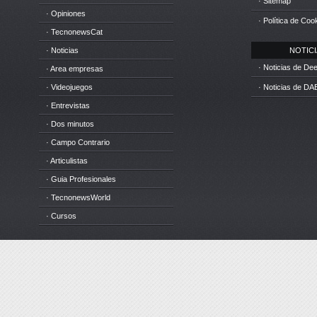
· Sitemap
· Opiniones
· Política de Coo
· TecnonewsCat
· Noticias
NOTICIA
· Noticias de D
· Area empresas
· Videojuegos
· Noticias de DA
· Entrevistas
· Dos minutos
· Campo Contrario
· Articulistas
· Guia Profesionales
· TecnonewsWorld
· Cursos