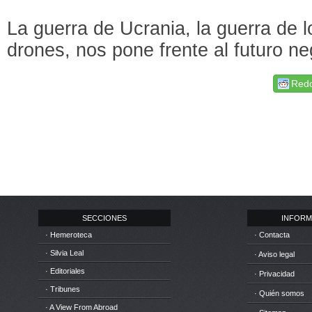
La guerra de Ucrania, la guerra de l
drones, nos pone frente al futuro ne
Redd
SECCIONES
INFORM
· Hemeroteca
· Contacta
· Silvia Leal
· Aviso legal
· Editoriales
· Privacidad
· Tribunes
· Quién somos
· A View From Abroad