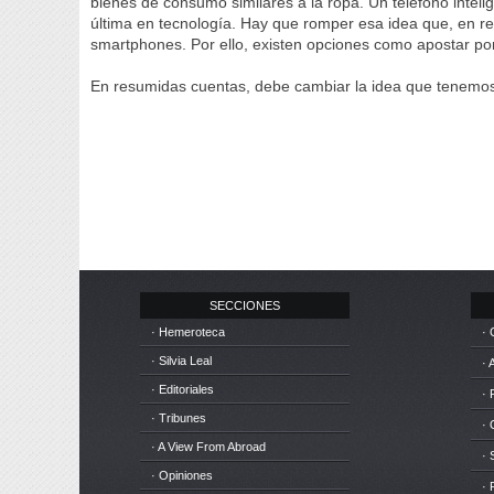
bienes de consumo similares a la ropa. Un teléfono inteli
última en tecnología. Hay que romper esa idea que, en rea
smartphones. Por ello, existen opciones como apostar p
En resumidas cuentas, debe cambiar la idea que tenemos
SECCIONES
· Hemeroteca
· 
· Silvia Leal
· 
· Editoriales
· 
· Tribunes
·
· A View From Abroad
· 
· Opiniones
· 