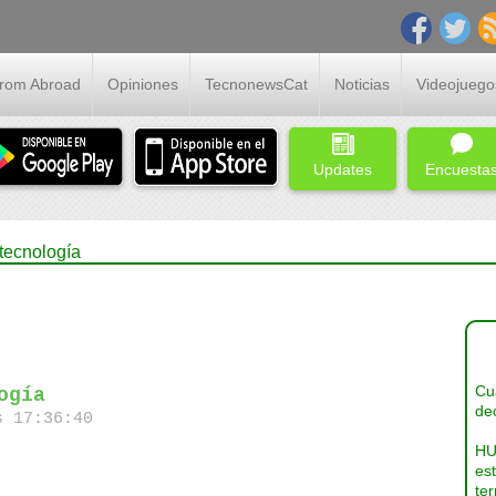
From Abroad
Opiniones
TecnonewsCat
Noticias
Videojuego
Updates
Encuesta
tecnología
Cua
ogía
dec
s 17:36:40
HU
es
ter