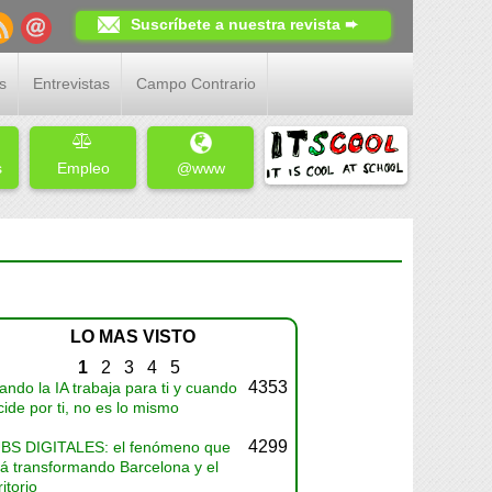
Suscríbete a nuestra revista ➨
s
Entrevistas
Campo Contrario
s
Empleo
@www
LO MAS VISTO
1
2
3
4
5
4353
ndo la IA trabaja para ti y cuando
ide por ti, no es lo mismo
4299
BS DIGITALES: el fenómeno que
tá transformando Barcelona y el
ritorio