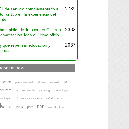
2789
Fi: de servicio complementario a
tor crítico en la experiencia del
ente
2382
bots pidiendo limosna en China: la
omatización llega al último oficio
2037
y que repensar educación y
presa
NUBE DE TAGS
oftware
FM
posicionamiento
diseño
android
eguretat
y
perittage
tecnología,
tecnologia
telecomunicaciones
atac
móvil
cnologia,
de
ERP
virus
perti
TI,
arquitectura,