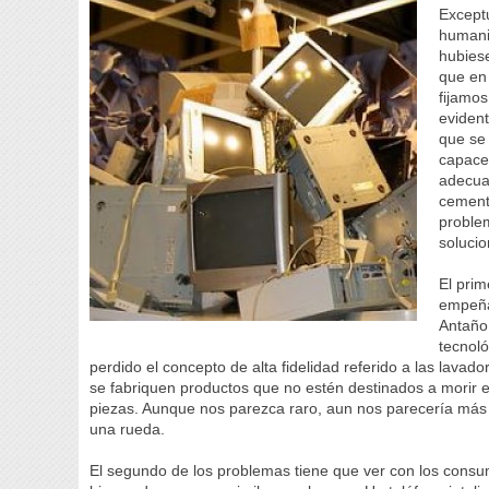
Except
humani
hubies
que en 
fijamos
eviden
que se 
capace
adecuad
cemente
proble
solucio
El prim
empeña 
Antaño,
tecnoló
perdido el concepto de alta fidelidad referido a las lava
se fabriquen productos que no estén destinados a morir 
piezas. Aunque nos parezca raro, aun nos parecería más
una rueda.
El segundo de los problemas tiene que ver con los cons