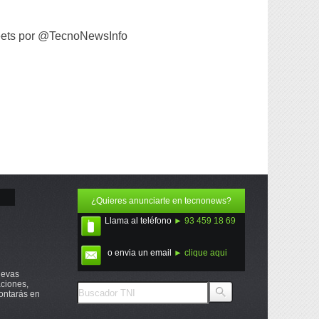
ets por @TecnoNewsInfo
¿Quieres anunciarte en tecnonews?
Llama al teléfono
► 93 459 18 69
o envia un email
► clique aqui
uevas
ciones,
ontarás en