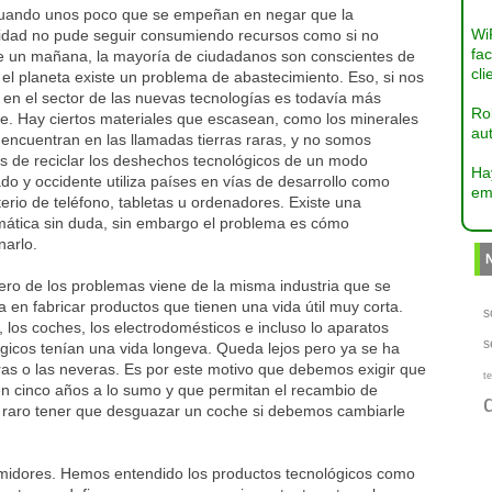
uando unos poco que se empeñan en negar que la
Wi
dad no pude seguir consumiendo recursos como si no
fac
e un mañana, la mayoría de ciudadanos son conscientes de
cli
el planeta existe un problema de abastecimiento. Eso, si nos
 en el sector de las nuevas tecnologías es todavía más
Ro
te. Hay ciertos materiales que escasean, como los minerales
aut
encuentran en las llamadas tierras raras, y no somos
s de reciclar los deshechos tecnológicos de un modo
Ha
o y occidente utiliza países en vías de desarrollo como
em
rio de teléfono, tabletas u ordenadores. Existe una
mática sin duda, sin embargo el problema es cómo
narlo.
ero de los problemas viene de la misma industria que se
en fabricar productos que tienen una vida útil muy corta.
s
 los coches, los electrodomésticos e incluso lo aparatos
s
gicos tenían una vida longeva. Queda lejos pero ya se ha
doras o las neveras. Es por este motivo que debemos exigir que
te
en cinco años a lo sumo y que permitan el recambio de
 raro tener que desguazar un coche si debemos cambiarle
umidores. Hemos entendido los productos tecnológicos como