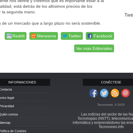
gente nos define y creemos que es importante estar a la
lidad, está detrás de los altísimos precios de los
or la segunda mano.
Twe
 de un mercado que a largo plazo no será sostenible.
Reddit
Meneame
Twitter
Facebook
Ver más Editoriales
INFORMACIONES
CONÉCTESE
Contacta
Aviso legal
Tecnonews. © 2015
Privacidad
Las notícias del sector de las N
 Quién somos
Tecnologías (NNTT), telecomunica
informática y emprendedores las enc
Sitemap
Tecnonews.info
Política de Cookies