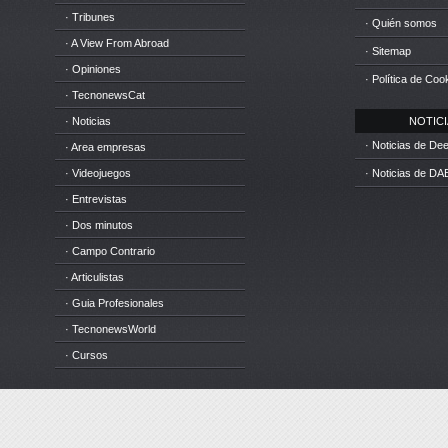
· Tribunes
· Quién somos
· A View From Abroad
· Sitemap
· Opiniones
· Política de Coo
· TecnonewsCat
· Noticias
NOTICIA
· Noticias de D
· Area empresas
· Videojuegos
· Noticias de DA
· Entrevistas
· Dos minutos
· Campo Contrario
· Articulistas
· Guia Profesionales
· TecnonewsWorld
· Cursos