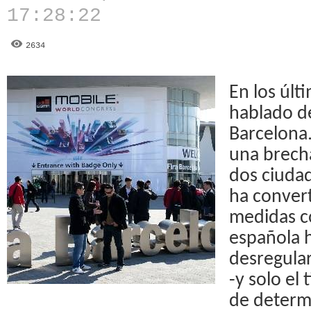
17:28:22
2634
En los úl
hablado de
Barcelona
una brecha
dos ciudad
ha convert
medidas co
española h
desregular
-y solo el
de determi