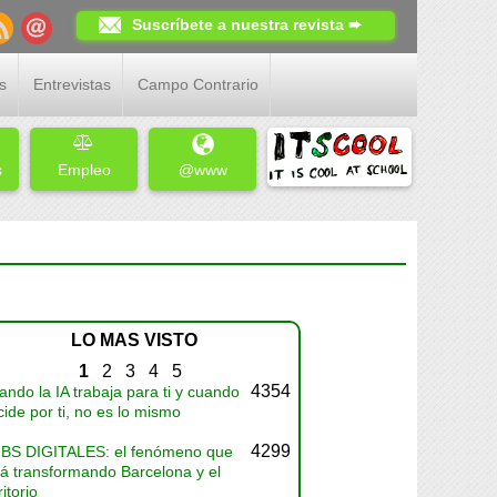
Suscríbete a nuestra revista ➨
s
Entrevistas
Campo Contrario
s
Empleo
@www
LO MAS VISTO
1
2
3
4
5
4354
ndo la IA trabaja para ti y cuando
ide por ti, no es lo mismo
4299
BS DIGITALES: el fenómeno que
tá transformando Barcelona y el
ritorio