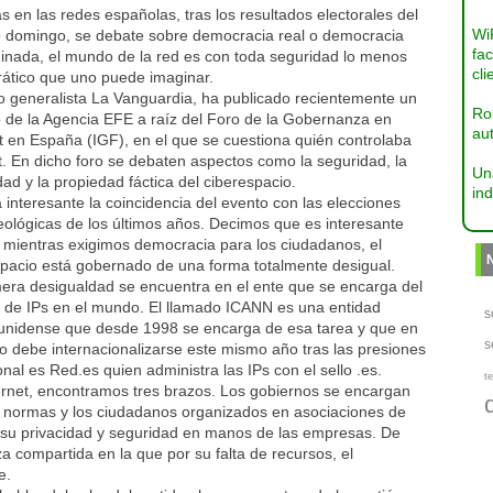
s en las redes españolas, tras los resultados electorales del
Wi
 domingo, se debate sobre democracia real o democracia
fac
inada, el mundo de la red es con toda seguridad lo menos
cli
ático que uno puede imaginar.
io generalista La Vanguardia, ha publicado recientemente un
Ro
o de la Agencia EFE a raíz del Foro de la Gobernanza en
aut
t en España (IGF), en el que se cuestiona quién controlaba
t. En dicho foro se debaten aspectos como la seguridad, la
Un
dad y la propiedad fáctica del ciberespacio.
ind
 interesante la coincidencia del evento con las elecciones
ológicas de los últimos años. Decimos que es interesante
 mientras exigimos democracia para los ciudadanos, el
spacio está gobernado de una forma totalmente desigual.
mera desigualdad se encuentra en el ente que se encarga del
o de IPs en el mundo. El llamado ICANN es una entidad
s
unidense que desde 1998 se encarga de esa tarea y que en
s
io debe internacionalizarse este mismo año tras las presiones
nal es Red.es quien administra las IPs con el sello .es.
te
nternet, encontramos tres brazos. Los gobiernos se encargan
s normas y los ciudadanos organizados en asociaciones de
r su privacidad y seguridad en manos de las empresas. De
compartida en la que por su falta de recursos, el
e.