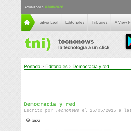
03/08/2026
Actualizado el
Silvia Leal
Editoriales
Tribunes
A View 
Portada
>
Editoriales
>
Democracia y red
Democracia y red
Escrito por
Tecnonews
el 26/05/2015 a la
3923