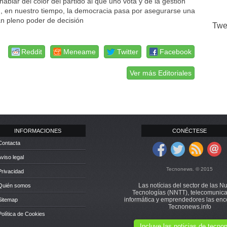
ablar del color del partido al que uno vota y de la gestión
n, en nuestro tiempo, la democracia pasa por asegurarse una
an pleno poder de decisión
Twe
Reddit
Meneame
Twitter
Facebook
Ver más Editoriales
INFORMACIONES
CONÉCTESE
Contacta
Aviso legal
Tecnonews. © 2015
Privacidad
Las notícias del sector de las N
 Quién somos
Tecnologías (NNTT), telecomunica
informática y emprendedores las enc
Sitemap
Tecnonews.info
Política de Cookies
Incluye las noticias de tecn