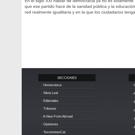
En el siglo XXI hablar de democracia ya no es solamente h
que ese partido hace de la sanidad pública y la educació
red realmente igualitaria y en la que los ciudadanos teng
SECCIONES
· Hemeroteca
· 
· Silvia Leal
· 
· Editoriales
· 
· Tribunes
·
· A View From Abroad
· 
· Opiniones
· 
· TecnonewsCat