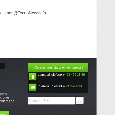
ets por @TecnoNewsInfo
¿Quieres anunciarte en tecnonews?
Llama al teléfono
► 93 459 18 69
o envia un email
► clique aqui
uevas
ciones,
ontarás en
onews