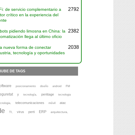
2792
Fi: de servicio complementario a
tor crítico en la experiencia del
ente
2382
bots pidiendo limosna en China: la
omatización llega al último oficio
2038
a nueva forma de conectar
ustria, tecnología y oportunidades
NUBE DE TAGS
oftware
FM
posicionamiento
diseño
android
eguretat
y
perittage
tecnología,
tecnologia
telecomunicaciones
atac
móvil
cnologia,
de
ERP
virus
perti
TI,
arquitectura,