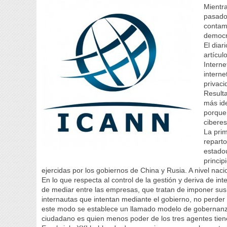
Mientra
pasado
contam
democr
El diar
artícul
Interne
interne
privaci
Resulta
más ide
porque
cibere
La pri
repart
estado
princip
ejercidas por los gobiernos de China y Rusia. A nivel nacio
En lo que respecta al control de la gestión y deriva de i
de mediar entre las empresas, que tratan de imponer su
internautas que intentan mediante el gobierno, no perde
este modo se establece un llamado modelo de gobernanza 
ciudadano es quien menos poder de los tres agentes tien