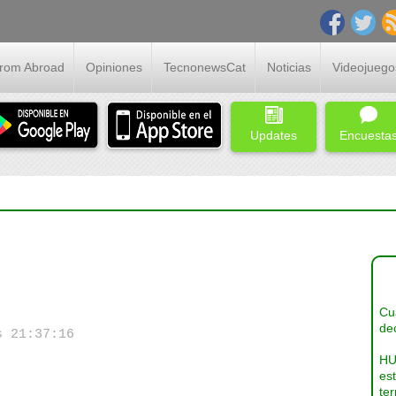
From Abroad
Opiniones
TecnonewsCat
Noticias
Videojuego
Updates
Encuesta
Cua
dec
s 21:37:16
HU
es
ter