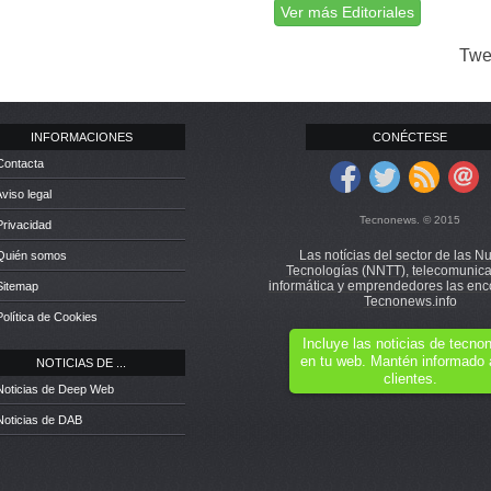
Ver más Editoriales
Twe
INFORMACIONES
CONÉCTESE
Contacta
Aviso legal
Tecnonews. © 2015
Privacidad
Las notícias del sector de las N
 Quién somos
Tecnologías (NNTT), telecomunica
informática y emprendedores las enc
Sitemap
Tecnonews.info
Política de Cookies
Incluye las noticias de tecn
en tu web. Mantén informado 
NOTICIAS DE ...
clientes.
Noticias de Deep Web
Noticias de DAB