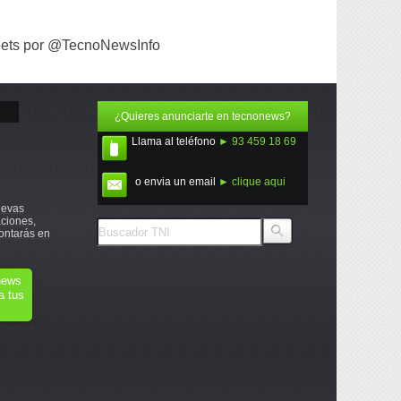
ets por @TecnoNewsInfo
¿Quieres anunciarte en tecnonews?
Llama al teléfono
► 93 459 18 69
o envia un email
► clique aqui
uevas
ciones,
ontarás en
onews
a tus