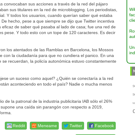
tas convocaban sus acciones a través de la red del pájaro
Wi
aban sus titulares en la red de microblogging. Los periodistas,
fac
ial. Y todos los usuarios, cuando querían saber qué estaba
cli
De hecho, pese a que siempre se dijo que Twitter incentiva
s eficaz de saber qué pasaba al lado de casa; fue una red de
Ro
s pese. Y todo esto con un tope de 120 caracteres. Es decir
aut
Un
on los atentados de las Ramblas en Barcelona, los Mossos
ind
 con la ciudadanía para que no cundiera el panico. En una
ue se recuerdan, la policía autonómica estuvo constantemente
.
dujese un suceso como aquel? ¿Quién se conectaría a la red
están aconteciendo en todo el país? Nadie o mucha menos
s
s
de la patronal de la industria publicitaria IAB sólo el 26%
te
so supone una caída sin parangón con respecto a 2019,
aforma.
Reddit
Meneame
Twitter
Facebook