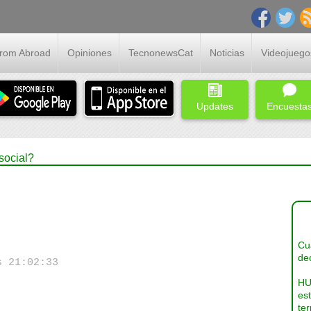
From Abroad
Opiniones
TecnonewsCat
Noticias
Videojuego
Updates
Encuesta
social?
Cua
dec
s 21:02:33
HU
es
ter