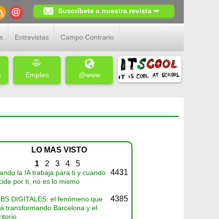
Suscríbete a nuestra revista ➨
s
Entrevistas
Campo Contrario
s
Empleo
@www
LO MAS VISTO
1
2
3
4
5
4431
ndo la IA trabaja para ti y cuando
ide por ti, no es lo mismo
4385
BS DIGITALES: el fenómeno que
tá transformando Barcelona y el
ritorio