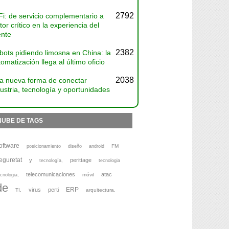
2792
Fi: de servicio complementario a
tor crítico en la experiencia del
ente
2382
bots pidiendo limosna en China: la
omatización llega al último oficio
2038
a nueva forma de conectar
ustria, tecnología y oportunidades
NUBE DE TAGS
oftware
FM
posicionamiento
diseño
android
eguretat
y
perittage
tecnología,
tecnologia
telecomunicaciones
atac
móvil
cnologia,
de
ERP
virus
perti
TI,
arquitectura,