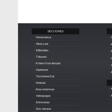
SECCIONES
· Hemeroteca
· 
· Silvia Leal
· 
· Editoriales
· 
· Tribunes
·
· A View From Abroad
· 
· Opiniones
· 
· TecnonewsCat
· Noticias
· 
· Area empresas
· Videojuegos
· 
· Entrevistas
· Dos minutos