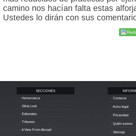
camino nos hacían falta estas alforj
Ustedes lo dirán con sus comenta
Redd
SECCIONES
INFORM
· Hemeroteca
· Contacta
· Silvia Leal
· Aviso legal
· Editoriales
· Privacidad
· Tribunes
· Quién somos
· A View From Abroad
· Sitemap