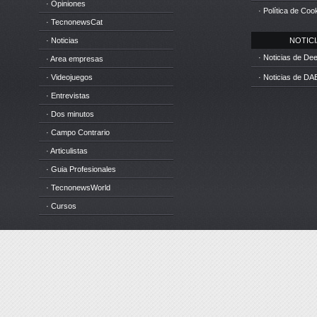
· Opiniones
· Política de Coo
· TecnonewsCat
· Noticias
NOTICIA
· Noticias de D
· Area empresas
· Videojuegos
· Noticias de DA
· Entrevistas
· Dos minutos
· Campo Contrario
· Articulistas
· Guia Profesionales
· TecnonewsWorld
· Cursos