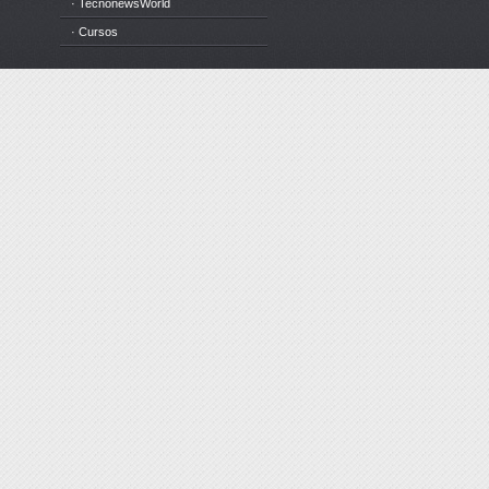
· TecnonewsWorld
· Cursos