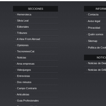
SECCIONES
INFORM
· Hemeroteca
· Contacta
· Silvia Leal
· Aviso legal
· Editoriales
· Privacidad
· Tribunes
· Quién somos
· A View From Abroad
· Sitemap
· Opiniones
· Política de Coo
· TecnonewsCat
· Noticias
NOTICIA
· Noticias de D
· Area empresas
· Videojuegos
· Noticias de DA
· Entrevistas
· Dos minutos
· Campo Contrario
· Articulistas
· Guia Profesionales