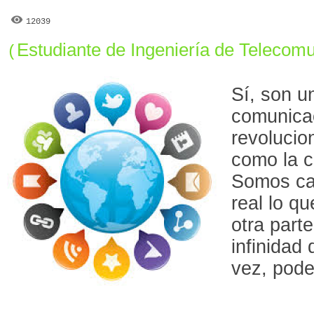
12039
Estudiante de Ingeniería de Telecom
(
Sí, son u
comunicac
revolucio
como la 
Somos ca
real lo q
otra part
infinidad
vez, pode