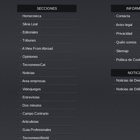
SECCIONES
INFORM
· Hemeroteca
· Contacta
· Silvia Leal
· Aviso legal
· Editoriales
· Privacidad
· Tribunes
· Quién somos
· A View From Abroad
· Sitemap
· Opiniones
· Política de Coo
· TecnonewsCat
· Noticias
NOTICIA
· Noticias de D
· Area empresas
· Videojuegos
· Noticias de DA
· Entrevistas
· Dos minutos
· Campo Contrario
· Articulistas
· Guia Profesionales
· TecnonewsWorld