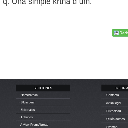
q. Una simple krtna d um.
Redd
SECCIONES
INFORM
· Hemeroteca
· Contacta
· Silvia Leal
· Aviso legal
· Editoriales
· Privacidad
· Tribunes
· Quién somos
· A View From Abroad
· Sitemap