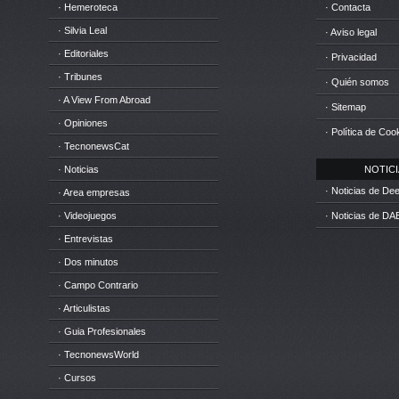
· Hemeroteca
· Contacta
· Silvia Leal
· Aviso legal
· Editoriales
· Privacidad
· Tribunes
· Quién somos
· A View From Abroad
· Sitemap
· Opiniones
· Política de Coo
· TecnonewsCat
· Noticias
NOTICIA
· Noticias de D
· Area empresas
· Videojuegos
· Noticias de DA
· Entrevistas
· Dos minutos
· Campo Contrario
· Articulistas
· Guia Profesionales
· TecnonewsWorld
· Cursos