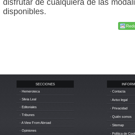
disfrutar de cualquiera de las modal
disponibles.
Redd
SECCIONES
INFORM
· Hemeroteca
· Contacta
· Silvia Leal
· Aviso legal
· Editoriales
· Privacidad
· Tribunes
· Quién somos
· A View From Abroad
· Sitemap
· Opiniones
· Política de Coo