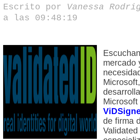
Escrito por
Vanessa Rodri
a las 09:48:19
Escuchan
mercado 
necesidad
Microsoft
desarrolla
Microsof
ViDSigne
de firma d
Validated