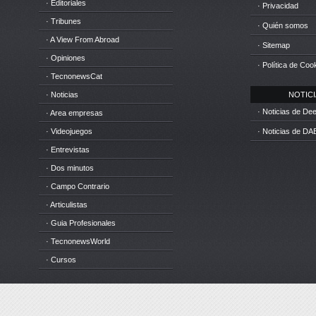
· Editoriales
· Privacidad
· Tribunes
· Quién somos
· A View From Abroad
· Sitemap
· Opiniones
· Política de Coo
· TecnonewsCat
· Noticias
NOTICIA
· Noticias de D
· Area empresas
· Videojuegos
· Noticias de DA
· Entrevistas
· Dos minutos
· Campo Contrario
· Articulistas
· Guia Profesionales
· TecnonewsWorld
· Cursos