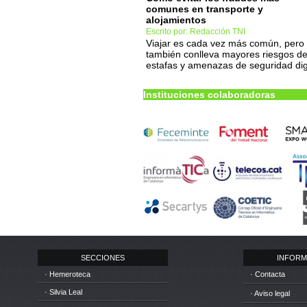
comunes en transporte y
alojamientos
Escrito por: Redacción TNI
Viajar es cada vez más común, pero
también conlleva mayores riesgos d
estafas y amenazas de seguridad dig
Instituciones colaboradoras
SECCIONES
INFORM
· Hemeroteca
· Contacta
· Silvia Leal
· Aviso legal