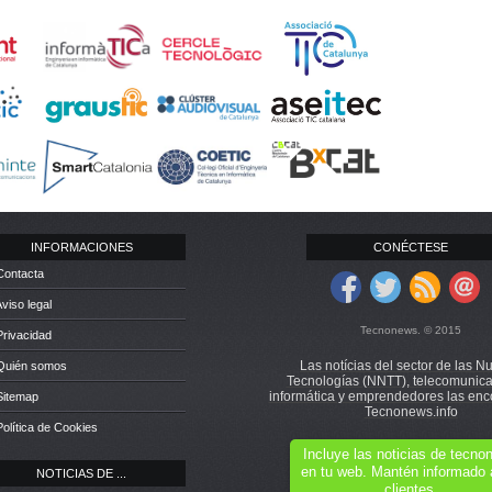
INFORMACIONES
CONÉCTESE
Contacta
Aviso legal
Tecnonews. © 2015
Privacidad
Las notícias del sector de las N
 Quién somos
Tecnologías (NNTT), telecomunica
informática y emprendedores las enc
Sitemap
Tecnonews.info
Política de Cookies
Incluye las noticias de tecn
en tu web. Mantén informado 
NOTICIAS DE ...
clientes.