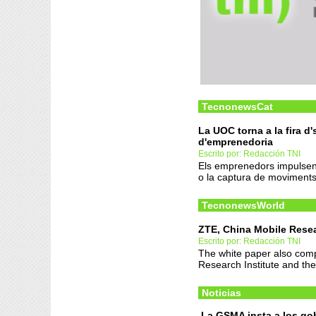
TecnonewsCat
La UOC torna a la fira d
d'emprenedoria
Escrito por: Redacción TNI
Els emprenedors impulsen
o la captura de moviments
TecnonewsWorld
ZTE, China Mobile Resear
Escrito por: Redacción TNI
The white paper also comp
Research Institute and the
Noticias
La GSMA insta a los go