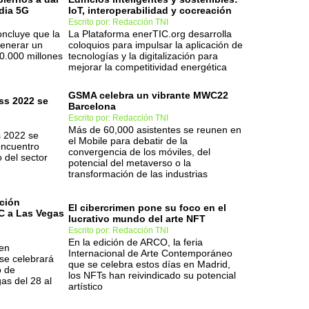
dia 5G
IoT, interoperabilidad y cocreación
Escrito por: Redacción TNI
ncluye que la
La Plataforma enerTIC.org desarrolla
enerar un
coloquios para impulsar la aplicación de
0.000 millones
tecnologías y la digitalización para
mejorar la competitividad energética
GSMA celebra un vibrante MWC22
ss 2022 se
Barcelona
Escrito por: Redacción TNI
Más de 60,000 asistentes se reunen en
s 2022 se
el Mobile para debatir de la
encuentro
convergencia de los móviles, del
o del sector
potencial del metaverso o la
transformación de las industrias
ición
El cibercrimen pone su foco en el
C a Las Vegas
lucrativo mundo del arte NFT
Escrito por: Redacción TNI
En la edición de ARCO, la feria
en
Internacional de Arte Contemporáneo
se celebrará
que se celebra estos días en Madrid,
o de
los NFTs han reivindicado su potencial
as del 28 al
artístico