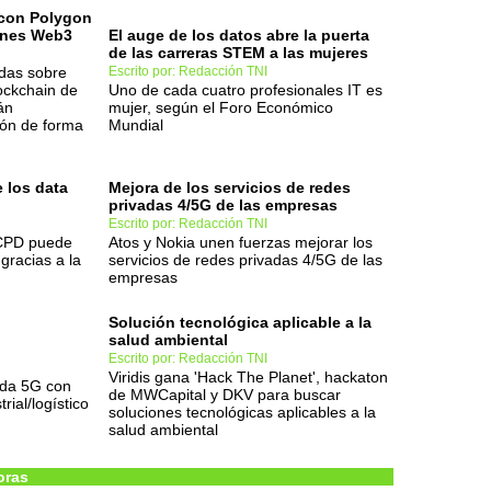
 con Polygon
iones Web3
El auge de los datos abre la puerta
de las carreras STEM a las mujeres
adas sobre
Escrito por: Redacción TNI
ockchain de
Uno de cada cuatro profesionales IT es
án
mujer, según el Foro Económico
ión de forma
Mundial
 los data
Mejora de los servicios de redes
privadas 4/5G de las empresas
Escrito por: Redacción TNI
 CPD puede
Atos y Nokia unen fuerzas mejorar los
gracias a la
servicios de redes privadas 4/5G de las
empresas
Solución tecnológica aplicable a la
salud ambiental
Escrito por: Redacción TNI
Viridis gana 'Hack The Planet', hackaton
ada 5G con
de MWCapital y DKV para buscar
rial/logístico
soluciones tecnológicas aplicables a la
salud ambiental
oras