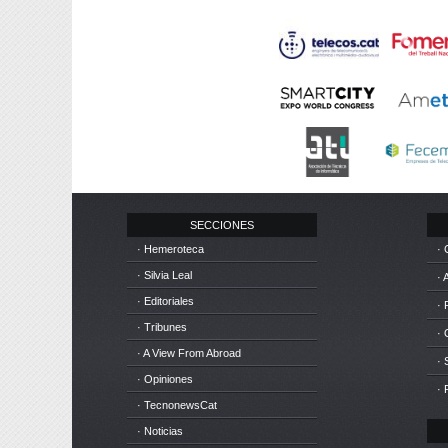
SECCIONES
· Hemeroteca
· 
· Silvia Leal
· 
· Editoriales
· 
· Tribunes
·
· A View From Abroad
· 
· Opiniones
· 
· TecnonewsCat
· Noticias