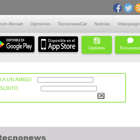
From Abroad
Opiniones
TecnonewsCat
Noticias
Videojuego
Updates
Encuesta
A A UN AMIGO
ASUNTO