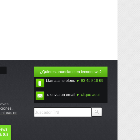
¿Quieres anunciarte en tecnonews?
Llama al teléfono
► 93 459 18 69
o envia un email
► clique aqui
uevas
ciones,
ontarás en
onews
a tus