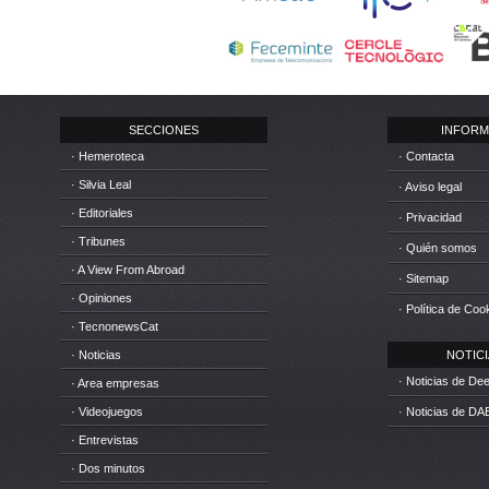
SECCIONES
INFORM
· Hemeroteca
· Contacta
· Silvia Leal
· Aviso legal
· Editoriales
· Privacidad
· Tribunes
· Quién somos
· A View From Abroad
· Sitemap
· Opiniones
· Política de Coo
· TecnonewsCat
· Noticias
NOTICIA
· Noticias de D
· Area empresas
· Videojuegos
· Noticias de DA
· Entrevistas
· Dos minutos